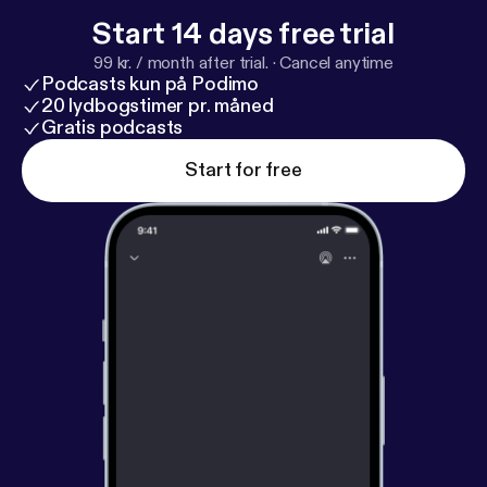
————————————————————————————
Start 14 days free trial
Y no olvides suscribirte y valorar nuestro podcast
99 kr. / month after trial.
·
Cancel anytime
⭐️⭐️⭐️⭐️⭐️
Podcasts kun på Podimo
————————————————————————————
20 lydbogstimer pr. måned
Gratis podcasts
--- Send in a voice message:
https://podcasters.spo
tify.com/pod/show/hablemos-de-contenido/messa
Start for free
ge