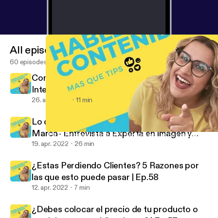
All episodes
60 episodes
Como Grabar Varios Videos y No Morir en el
Intento| Ep.60
26. apr. 2022
11 min
Lo que Necesitas saber para crear tu
Marca- Entrevista a Experta en Imagen y
¿Estas Perdiendo Clientes? 5 Razones por las que esto puede pas
Hablemos de Contenido
Marca| Ep.59
19. apr. 2022
26 min
¿Estas Perdiendo Clientes? 5 Razones por
las que esto puede pasar | Ep.58
12. apr. 2022
7 min
¿Debes colocar el precio de tu producto o