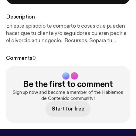
Description
En este episodio te comparto 5 cosas que pueden
hacer que tu cliente y/o seguidores quieran pedirle
el divorcio a tu negocio. Recursos: Separa tu
Consulta: [
https://www.likeapropr.com/landing-pila
res-de-contenido
]Aquí [
https://www.likeapropr.co
Comments
0
m/booking-calendar/consulta-1?referral=service_lis
t_widget
] Blog Mencionado en el Podcast: Aquí [
htt
ps://www.likeapropr.com/post/c
ómo-vender-a-
Be the first to comment
través-de-tu-contenido-con-el-método-80-20]
Para mas información puedes accesar estos
Sign up now and become a member of the Hablemos
enlaces: 🌐 Pagina Web
de Contenido community!
[
https://www.likeapropr.com/
] 🚀 Servicios [
https://
Start for free
www.likeapropr.com/servicios
] ¡Síguenos! ➡️
Instagram: @likeapropr [
https://www.instagram.co
m/likeapropr/
] ➡️ Facebook: Like A Pro PR [
https://w
ww.facebook.com/likeapropr
]