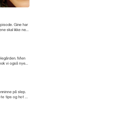
 episode. Gine har
ene skal ikke ned
e halve med jernet
kolegården. Men
nok vi også nye
 til
---
enninne på slep.
ste tips og hot on
y, er det godt
] for more