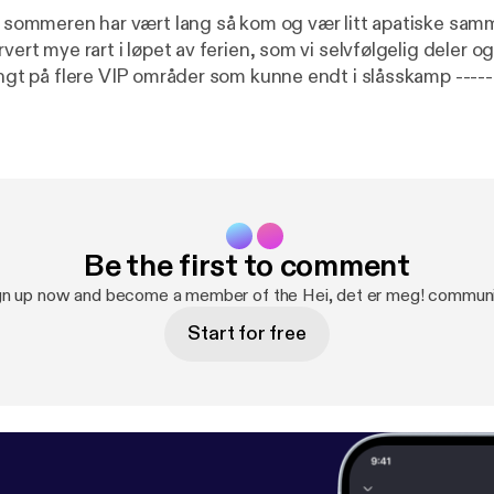
og sommeren har vært lang så kom og vær litt apatiske sa
vert mye rart i løpet av ferien, som vi selvfølgelig deler og 
 på flere VIP områder som kunne endt i slåsskamp ----------------------
------------------ Hosted on Acast. See acast.com/privacy [
https://acast
mation.
Be the first to comment
gn up now and become a member of the Hei, det er meg! communi
Start for free