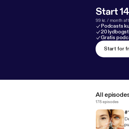
Start 14
99 kr. / month afte
Podcasts k
20 lydbogst
Gratis podc
Start for f
All episode
178 episodes
#
De
pu