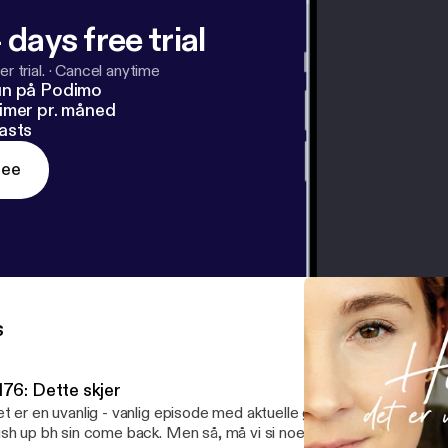
 days free trial
r trial.
·
Cancel anytime
un på Podimo
imer pr. måned
asts
ree
s
176: Dette skjer
t er en uvanlig - vanlig episode med aktuelle girl crush, life hack
sh up bh sin come back. Men så, må vi si noe. For livet skjer og da