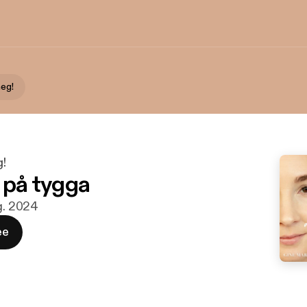
meg!
g!
i på tygga
ug. 2024
ee