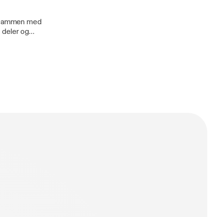
ke sammen med
g deler og
p ---------