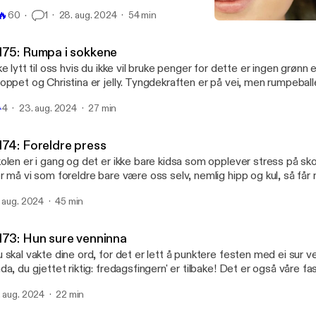
 med. ---------------------------------------- Hosted on Acast. See

🔥
60
1
28. aug. 2024
54 min
ast.com/privacy [https://acast.com/privacy] for more information.
#172: Ei på tygga
Hei, det er meg!
175: Rumpa i sokkene
ke lytt til oss hvis du ikke vil bruke penger for dette er ingen grønn
oppet og Christina er jelly. Tyngdekraften er på vei, men rumpeball
støvlettene til høsten. Vi prokrastinerer mens vi tar oss et par kald

4
23. aug. 2024
27 min
---------------------------------- Hosted on Acast. See
ast.com/privacy [https://acast.com/privacy] for more information.
174: Foreldre press
olen er i gang og det er ikke bare kidsa som opplever stress på s
r må vi som foreldre bare være oss selv, nemlig hipp og kul, så får 
nner. Ellers har vi det travelt med å forberede hjemmet og interiøret
. aug. 2024
45 min
stsesongen og byr på tips og ønskelister. Du vet, sånne viktige ting. --------------
---------------- Hosted on Acast. See acast.com/privacy
ttps://acast.com/privacy] for more information.
173: Hun sure venninna
 skal vakte dine ord, for det er lett å punktere festen med ei sur v
da, du gjettet riktig: fredagsfingern' er tilbake! Det er også våre fa
e pods. Bortsett fra at Christina blir omtalt som ei gammal ugift rø
. aug. 2024
22 min
ning og godt å være i gang igjen etter ferien! ----------------------------------------
sted on Acast. See acast.com/privacy [https://acast.com/privacy