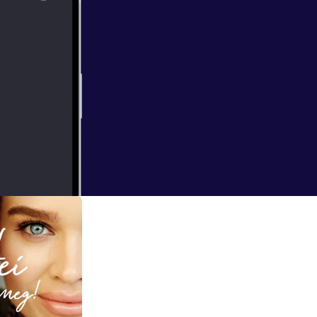
s og spådom om
 gjelder det å