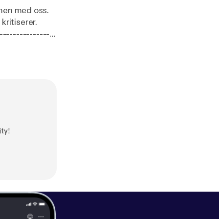
mmen med oss.
kritiserer.
.com/privacy
]
ty!