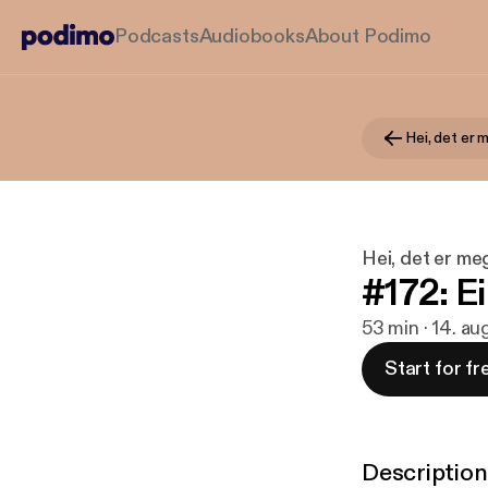
Podcasts
Audiobooks
About Podimo
Hei, det er 
Hei, det er me
#172: E
53 min · 14. a
Start for fr
Description