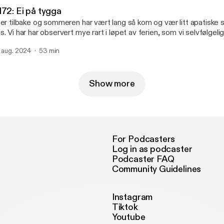
formation.
172: Ei på tygga
 er tilbake og sommeren har vært lang så kom og vær litt apatis
s. Vi har har observert mye rart i løpet av ferien, som vi selvfølgeli
itiserer. Ellers har vi hengt på flere VIP områder som kunne endt i slåsskam
. aug. 2024
53 min
------------------------- Hosted on Acast. See acast.com/privacy
ttps://acast.com/privacy] for more information.
Show more
For Podcasters
Log in as podcaster
Podcaster FAQ
Community Guidelines
Instagram
Tiktok
Youtube