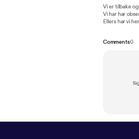
Vi er tilbake 
Vi har har obser
Ellers har vi hengt
for more infor
Comments
0
Si