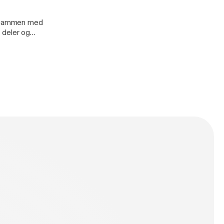
ke sammen med
g deler og
p ---------