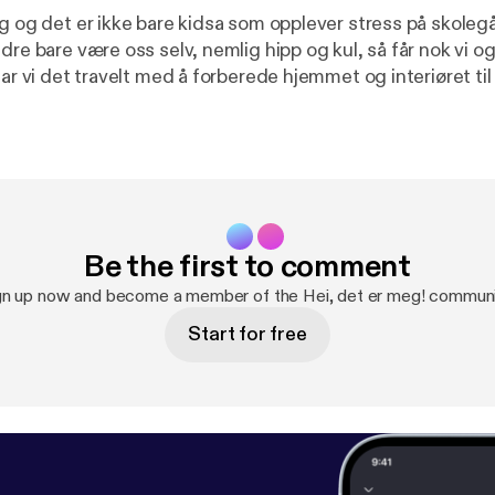
ng og det er ikke bare kidsa som opplever stress på skole
dre bare være oss selv, nemlig hipp og kul, så får nok vi o
har vi det travelt med å forberede hjemmet og interiøret t
ster. Du vet, sånne viktige ting. ------------------------------------
 on Acast. See acast.com/privacy [
https://acast.com/privacy
Be the first to comment
gn up now and become a member of the Hei, det er meg! communi
Start for free