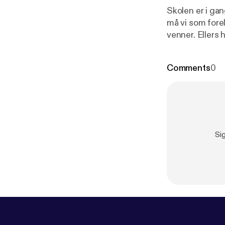
Skolen er i ga
må vi som forel
venner. Ellers 
og byr på tips og ønskeli
---- Hosted
Comments
0
information.
Si