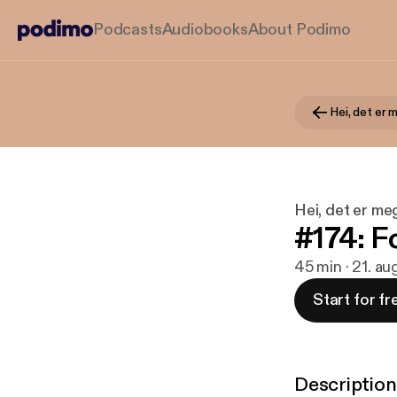
Podcasts
Audiobooks
About Podimo
Hei, det er 
Hei, det er me
#174: F
45 min · 21. a
Start for fr
Description