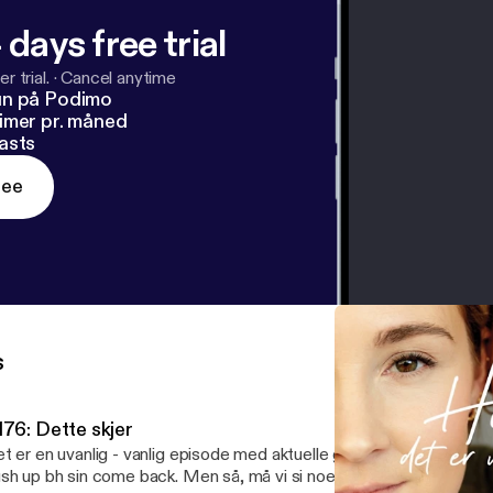
 days free trial
r trial.
·
Cancel anytime
un på Podimo
imer pr. måned
asts
ree
s
176: Dette skjer
t er en uvanlig - vanlig episode med aktuelle girl crush, life hack
sh up bh sin come back. Men så, må vi si noe. For livet skjer og da