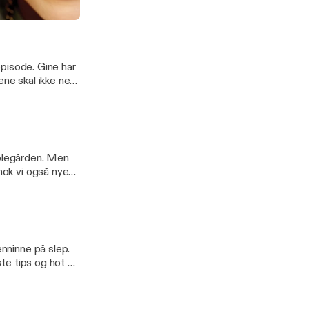
 episode. Gine har
ene skal ikke ned
e halve med jernet
kolegården. Men
nok vi også nye
 til
---
enninne på slep.
ste tips og hot on
y, er det godt
] for more