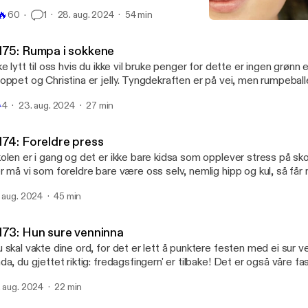
 med. ---------------------------------------- Hosted on Acast. See

🔥
60
1
28. aug. 2024
54 min
ast.com/privacy [https://acast.com/privacy] for more information.
#174: Foreldre press
Hei, det er meg!
175: Rumpa i sokkene
ke lytt til oss hvis du ikke vil bruke penger for dette er ingen grønn
oppet og Christina er jelly. Tyngdekraften er på vei, men rumpeball
støvlettene til høsten. Vi prokrastinerer mens vi tar oss et par kald

4
23. aug. 2024
27 min
---------------------------------- Hosted on Acast. See
ast.com/privacy [https://acast.com/privacy] for more information.
174: Foreldre press
olen er i gang og det er ikke bare kidsa som opplever stress på s
r må vi som foreldre bare være oss selv, nemlig hipp og kul, så får 
nner. Ellers har vi det travelt med å forberede hjemmet og interiøret
. aug. 2024
45 min
stsesongen og byr på tips og ønskelister. Du vet, sånne viktige ting. --------------
---------------- Hosted on Acast. See acast.com/privacy
ttps://acast.com/privacy] for more information.
173: Hun sure venninna
 skal vakte dine ord, for det er lett å punktere festen med ei sur v
da, du gjettet riktig: fredagsfingern' er tilbake! Det er også våre fa
e pods. Bortsett fra at Christina blir omtalt som ei gammal ugift rø
. aug. 2024
22 min
ning og godt å være i gang igjen etter ferien! ----------------------------------------
sted on Acast. See acast.com/privacy [https://acast.com/privacy