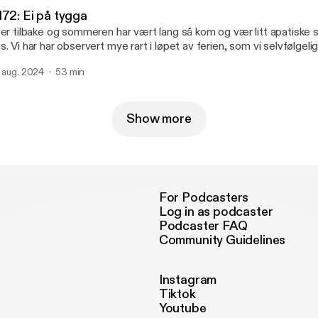
formation.
172: Ei på tygga
 er tilbake og sommeren har vært lang så kom og vær litt apatis
s. Vi har har observert mye rart i løpet av ferien, som vi selvfølgeli
itiserer. Ellers har vi hengt på flere VIP områder som kunne endt i slåsskam
. aug. 2024
53 min
------------------------- Hosted on Acast. See acast.com/privacy
ttps://acast.com/privacy] for more information.
Show more
For Podcasters
Log in as podcaster
Podcaster FAQ
Community Guidelines
Instagram
Tiktok
Youtube