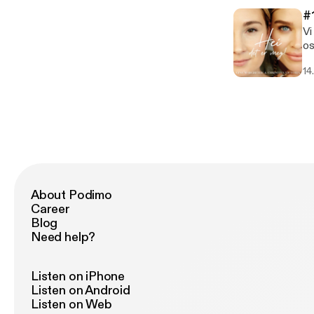
in
#
Vi
os
kr
14
------
[h
About Podimo
Career
Blog
Need help?
Listen on iPhone
Listen on Android
Listen on Web