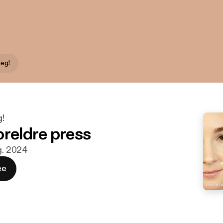
meg!
g!
oreldre press
ug. 2024
ee