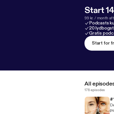
Start 14
99 kr. / month afte
Podcasts k
20 lydbogst
Gratis podc
Start for f
All episode
178 episodes
#
De
pu