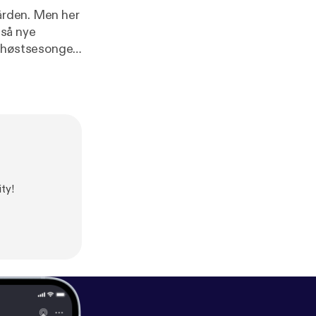
gården. Men her
gså nye
il høstsesongen
] for more
ty!