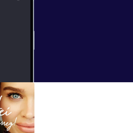
s og spådom om
 gjelder det å