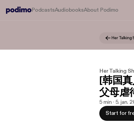
Podcasts
Audiobooks
About Podimo
Her Talki
Her Talkin
[韩国真
父母虐
5 min · 5. jan. 
Start for fr