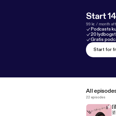
Start 14
99 kr. / month afte
Podcasts k
20 lydbogst
Gratis podc
Start for f
All episode
22 episodes
[
婆媳