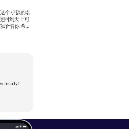
podcasters.spo
ommunity!