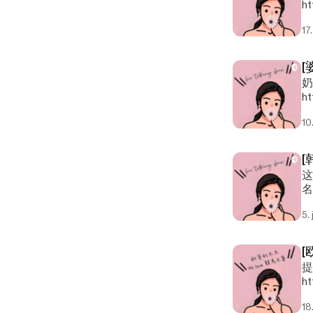
ht
17
[
奶奶vs外婆
ht
10
[
这
名字，， 讲的是一
上可
5.
你 希望你将来会遇见很爱很爱你的父母。 --- Send in a voice
ht
[
提着
ht
18