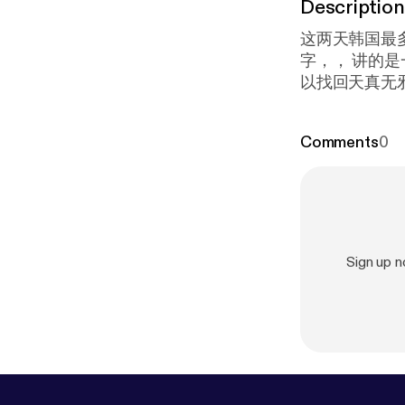
Description
这两天韩国最多人在社交媒
字，， 讲的是一个16个月的小孩被养父养母虐待至死的事件 希望小小天使回到天上可
以找回天真无邪的笑容， 不在活在害怕恐惧中。 
tify.com/pod/
Comments
0
Sign up 