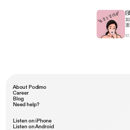
[
如果可以重
重来的事吗
ht
17
About Podimo
Career
Blog
Need help?
Listen on iPhone
Listen on Android