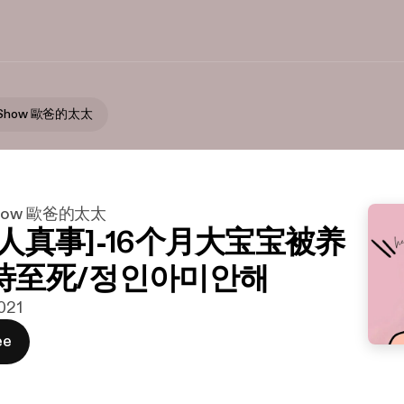
ng Show 歐爸的太太
g Show 歐爸的太太
人真事]-16个月大宝宝被养
待至死/정인아미안해
2021
ee