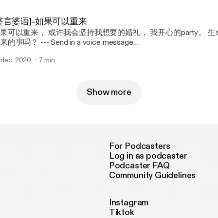
婆言婆语]-如果可以重来
来， 或许我会坚持我想要的婚礼， 我开心的party。 生命里有什么你想
？ --- Send in a voice message:
tps://podcasters.spotify.com/pod/show/hertalkingshow/messag
. dec. 2020
7 min
Show more
For Podcasters
Log in as podcaster
Podcaster FAQ
Community Guidelines
Instagram
Tiktok