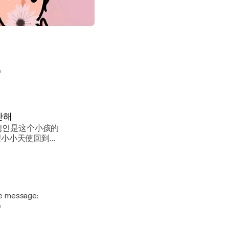
e
大宝宝被养父母虐待至死/정인아미안해
的太太
e
안해
e
e