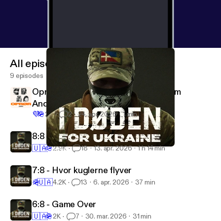
All episodes
9 episodes
Oprør - ny podcast med Martin Tamm
Andersen
💜
🪖
23
2
24. apr. 2026
1 min
8:8 - “Jeg ville 100% gøre det igen”
🇺🇦
🪖
2.9K
18
13. apr. 2026
1 h 14 min
7:8 - Hvor kuglerne flyver
I døden for Ukraine
7:8 - Hvor kuglerne flyver
🪖
🇺🇦
4.2K
13
6. apr. 2026
37 min
6:8 - Game Over
🇺🇦
🪖
2K
7
30. mar. 2026
31 min