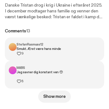
Danske Tristan drog i krig i Ukraine i efteråret 2025.
I december modtager hans familie og venner den
værst tænkelige besked: Tristan er faldet i kamp den
3. december, blot 22 år gammel. Tilbage sidder
familie og kammerater med en dyb sorg – og et liv,
Comments
13
de nu igen må forsøge at finde mening i. Denne
syvende episode af I døden for Ukraine er en
StefanRasmuss12
særepisode, hvor vi fortæller historien om Tristan
Smukt. Æret være hans minde
Carl Pedersen. Reportere og tilrettelæggelse:
9
Martin Tamm Andersen og Mikkel Rønnau
Redigering, lyddesign og musik: Mikkel Rønnau
MilBS
Redaktør: Rune Sparre Geertsen og Troels Kingo
Jeg savner dig konstant ven 🥺
Ansvarshavende redaktør: Maja Mazor Producent:
Alexander Leise-Hansen Podcasten er produceret
8
af MonoMono og Podimo med støtte fra Public
Service Puljen.
Show more