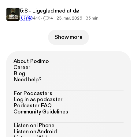
5:8 - Ligeglad med at dø
🇺🇦
😲
4.1K
14
23. mar. 2026
35 min
Show more
About Podimo
Career
Blog
Need help?
For Podcasters
Log in as podcaster
Podcaster FAQ
Community Guidelines
Listen on iPhone
Listen on Android