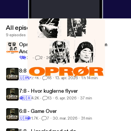
All episodes
9 episodes
Oprør - ny podcast med Martin Tamm
Andersen
💜
🪖
23
2
24. apr. 2026
1 min
8:8 - “Jeg ville 100% gøre det igen”
🇺🇦
💜
2.4K
18
13. apr. 2026
1 h 14 min
Oprør - ny podcast med Martin Tamm Andersen
I døden for Ukraine
7:8 - Hvor kuglerne flyver
🪖
🇺🇦
4.2K
13
6. apr. 2026
37 min
6:8 - Game Over
🇺🇦
🪖
1.7K
7
30. mar. 2026
31 min