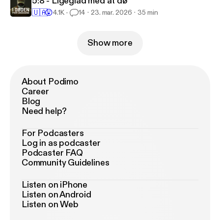
5:8 - Ligeglad med at dø
🇺🇦
😲
4.1K
14
23. mar. 2026
35 min
Show more
About Podimo
Career
Blog
Need help?
For Podcasters
Log in as podcaster
Podcaster FAQ
Community Guidelines
Listen on iPhone
Listen on Android
Listen on Web