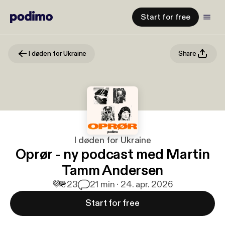
Start for free
I døden for Ukraine
Share
I døden for Ukraine
Oprør - ny podcast med Martin
Tamm Andersen
💜
🪖
23
2
1 min · 24. apr. 2026
Start for free