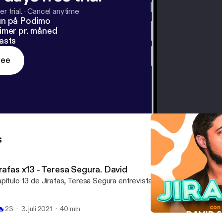
r trial.
·
Cancel anytime
un på Podimo
imer pr. måned
asts
ree
s
irafas x13 - Teresa Segura. David
pítulo 13 de Jirafas, Teresa Segura entrevista a David Sainz.
🔥
23
3. juli 2021
40 min
Jirafas x11 - Adrián Pino.