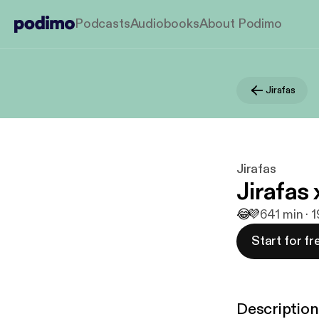
Podcasts
Audiobooks
About Podimo
Jirafas
Jirafas
Jirafas
😂
💜
6
41 min · 1
Start for fr
Description