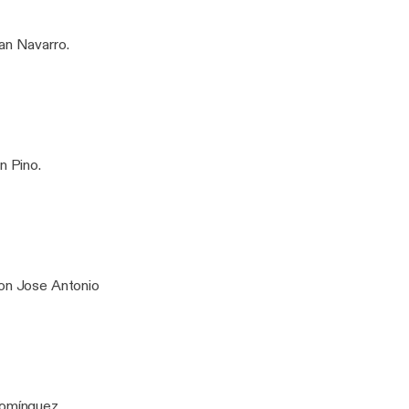
ban Navarro.
n Pino.
con Jose Antonio
 Domínguez