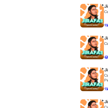
J
Ca
💜
J
Ca

J
Ca
Pé
💜
J
Ca