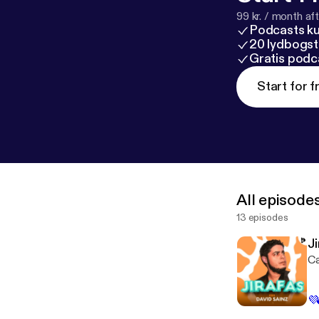
99 kr. / month afte
Podcasts k
20 lydbogst
Gratis podc
Start for f
All episode
13 episodes
J
Ca
💜