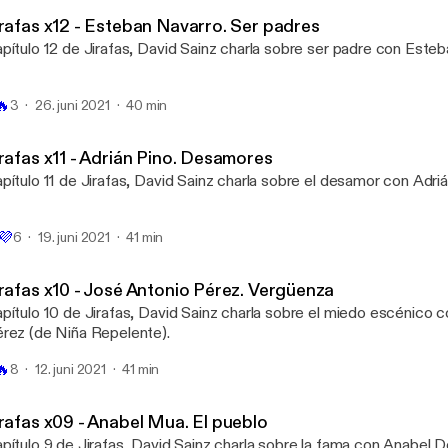
Jirafas
irafas x12 - Esteban Navarro. Ser padres
pítulo 12 de Jirafas, David Sainz charla sobre ser padre con Este
🔥
3
26. juni 2021
40 min
irafas x11 - Adrián Pino. Desamores
pítulo 11 de Jirafas, David Sainz charla sobre el desamor con Adriá

💜
6
19. juni 2021
41 min
irafas x10 - José Antonio Pérez. Vergüenza
pítulo 10 de Jirafas, David Sainz charla sobre el miedo escénico 
rez (de Niña Repelente).
🔥
8
12. juni 2021
41 min
irafas x09 - Anabel Mua. El pueblo
pítulo 9 de Jirafas, David Sainz charla sobre la fama con Anabel