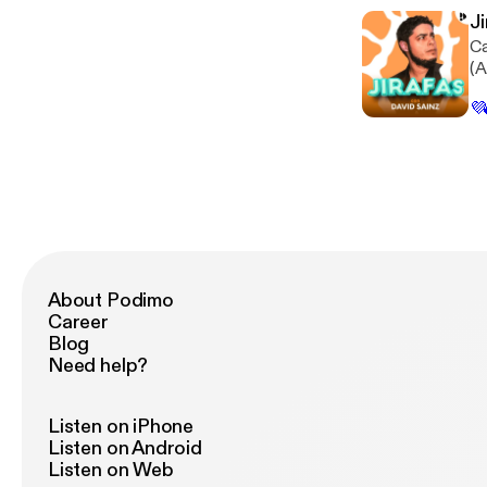
J
Ca
(A
💜
About Podimo
Career
Blog
Need help?
Listen on iPhone
Listen on Android
Listen on Web