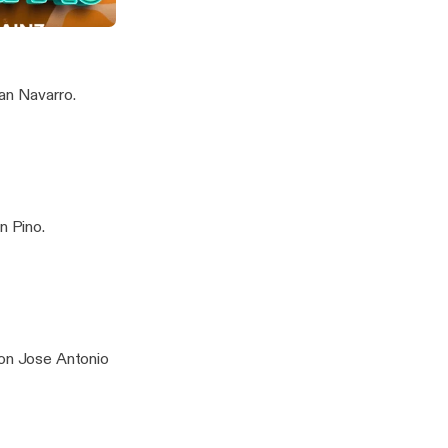
 Pérez. Vergüenza
ban Navarro.
n Pino.
con Jose Antonio