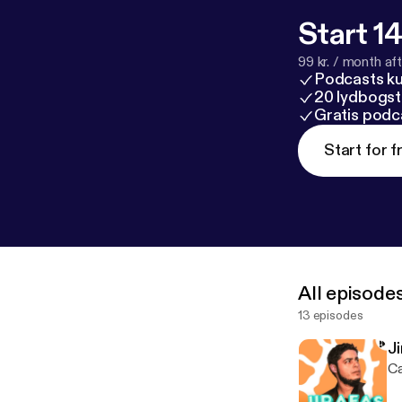
Start 14
99 kr. / month afte
Podcasts k
20 lydbogst
Gratis podc
Start for f
All episode
13 episodes
J
Ca