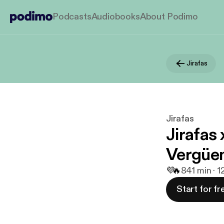
Podcasts
Audiobooks
About Podimo
Jirafas
Jirafas
Jirafas 
Vergüe
💜
🔥
8
41 min · 1
Start for fr