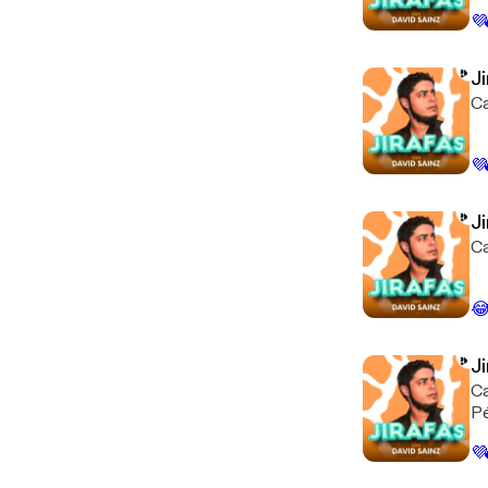
💜
J
Ca
💜
J
Ca

J
Ca
Pé
💜