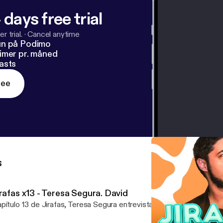
 days free trial
r trial.
·
Cancel anytime
un på Podimo
imer pr. måned
asts
ree
s
irafas x13 - Teresa Segura. David
pítulo 13 de Jirafas, Teresa Segura entrevista a David Sainz.