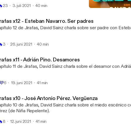
🔥
23
3. juli 2021
40 min
Jirafas x10 - José Antonio
Jirafas
irafas x12 - Esteban Navarro. Ser padres
pítulo 12 de Jirafas, David Sainz charla sobre ser padre con Este
🔥
3
26. juni 2021
40 min
irafas x11 - Adrián Pino. Desamores
pítulo 11 de Jirafas, David Sainz charla sobre el desamor con Adriá

💜
6
19. juni 2021
41 min
irafas x10 - José Antonio Pérez. Vergüenza
pítulo 10 de Jirafas, David Sainz charla sobre el miedo escénico 
rez (de Niña Repelente).
🔥
8
12. juni 2021
41 min