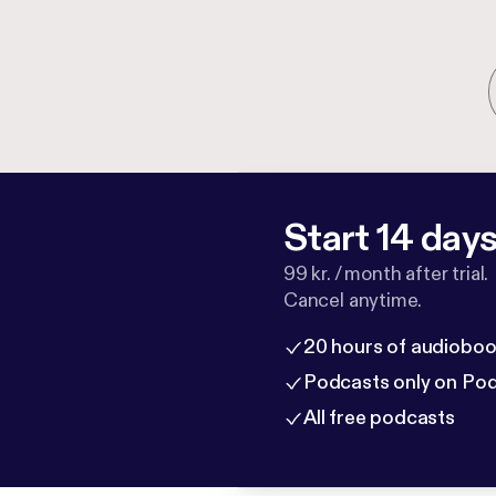
Start 14 days 
99 kr. / month after trial.
Cancel anytime.
20 hours of audioboo
Podcasts only on Po
All free podcasts