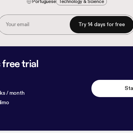
Portuguese
Technology & Science
Try 14 days for free
free trial
Sta
ks / month
dimo