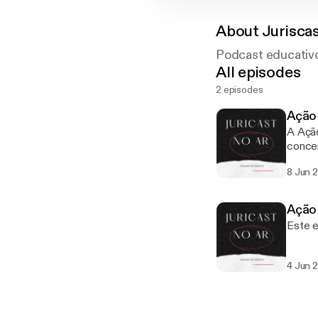
About
Juriscas
Podcast educativ
All episodes
2 episodes
Ação 
A Ação
concen
consti
8 Jun 
Ação 
Este e
4 Jun 