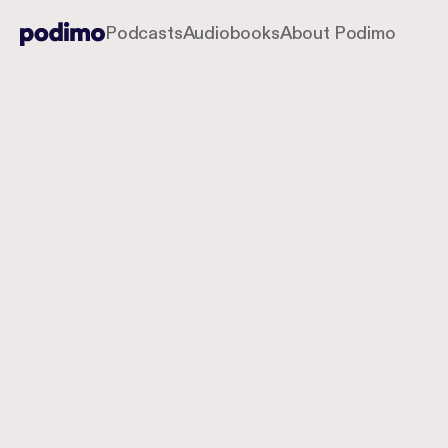
Podcasts
Audiobooks
About Podimo