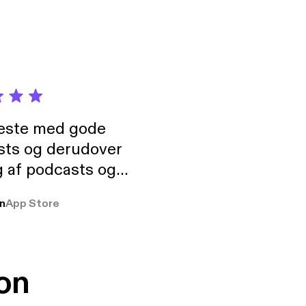
neste med gode
sts og derudover
 af podcasts og
rmt anbefales, om
n
App Store
udelukkende pga
 Klovn podcast,
g Han duo 😁 👍
on