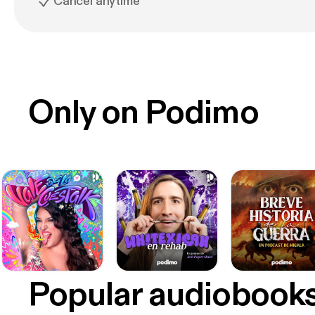
Cancel anytime
Only on Podimo
Popular audiobook