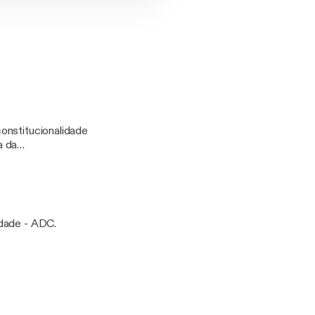
onstitucionalidade
a da
idade - ADC.