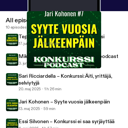
00:58:56 Seuraa Jaria kotisivujen kautta ja somessa
🎙️ Konkurssipodcast pureutuu yrittäjien tarinoihin
All episodes
ilman kiiltokuvia – avoimesti, rehellisesti ja
kokemuksista oppien. 💬 Mikä ajatus herätti sinussa
10 episodes
eniten? Jätä kommentti ja jatketaan keskustelua! 🔔
Teppo Haapasalo – Hallittu konkurssi
Muista tilata kanava, jotta et missaa uusia jaksoja!
17. juni 2025
1 h 39 min
Mikko Joona – Konkurssista syntyi podcast
3. juni 2025
1 h 20 min
Jari Kohonen – Syyte vuosia jälkeenpäin
Konkurssipodcast
Sari Ricciardella – Konkurssi: Äiti, yrittäjä,
selviytyjä
20. maj 2025
1 h 26 min
Jari Kohonen – Syyte vuosia jälkeenpäin
13. maj 2025
59 min
Essi Silvonen – Konkurssi ei saa syrjäyttää