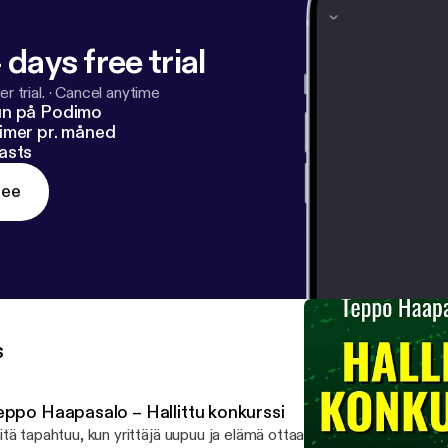
 days free trial
r trial.
·
Cancel anytime
un på Podimo
imer pr. måned
asts
ree
s
eppo Haapasalo – Hallittu konkurssi
tä tapahtuu, kun yrittäjä uupuu ja elämä ottaa uuden suunnan? Tässä jaksossa