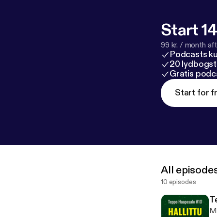
Start 14
99 kr. / month afte
Podcasts k
20 lydbogst
Gratis podc
Start for f
All episode
10 episodes
T
Mi