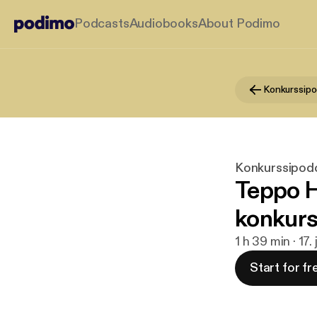
Podcasts
Audiobooks
About Podimo
Konkurssip
Konkurssipod
Teppo H
konkurs
1 h 39 min · 17.
Start for fr