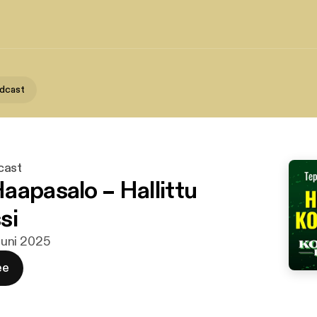
odcast
cast
aapasalo – Hallittu
si
 juni 2025
ee