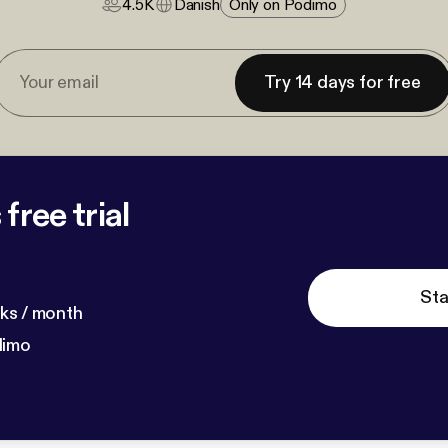
4.5K
Danish
Only on Podimo
Try 14 days for free
free trial
Sta
ks / month
dimo