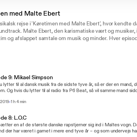
en med Malte Ebert
ikalsk rejse i 'Køretimen med Malte Ebert', hvor kendte 
oundtrack. Malte Ebert, den karismatiske vært og musiker, i
n intim og afslappet samtale om musik og minder. Hver episo
tur, hvor fem nøje udvalgte sange danner rammen om dy
nerende historier. Fra ikoniske hits til personlige favoritt
ikkens kraft til at forme vores liv og oplevelser. 'Køretim
- det er en stemningsfuld rejse gennem kultur, følelser og 
len og gør dig klar til en underholdende og indsigtsfuld 
de 9: Mikael Simpson
u lytter til al dansk musik fra de sidste tyve år, så er der en mand,
m. Og hvis du lytter til al radio fra P6 Beat, så vil samme mand sid
 gæst er musiker og radiovært Mikael Simpson og han har lavet 
-
 2019
1 h 4 min
gende numre, men han er samtidig en fuldstændig fantastisk gæst
e af Køretimen. God tur
de 8: L.O.C
sætter en af de største danske rapstjerner sig ind i Maltes vogn. 
d der har været i gamet i mere end tyve år – og som undervejs har