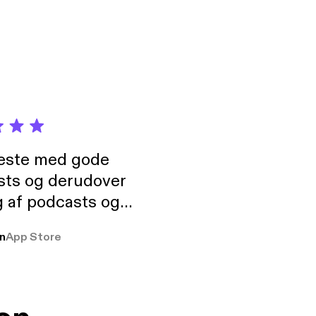
neste med gode
sts og derudover
 af podcasts og
rmt anbefales, om
n
App Store
udelukkende pga
 Klovn podcast,
g Han duo 😁 👍