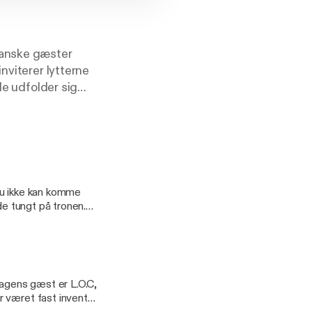
danske gæster
nviterer lytterne
de udfolder sig
bdegående
er, udforsker Malte
en' er mere end
dansk musikliv.
tur i godt selskab.
 du ikke kan komme
de tungt på tronen.
så mange
 i denne uges
Dagens gæst er L.O.C,
 været fast inventar