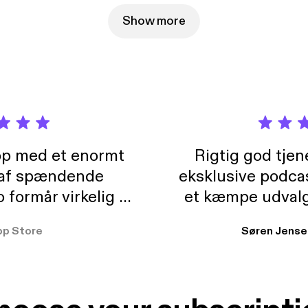
Show more
pp med et enormt
Rigtig god tje
 af spændende
eksklusive podca
formår virkelig at
et kæmpe udvalg
 der takler de lidt
lydbøger. Kan va
pp Store
Søren Jense
r. At der så også
ikke andet så 
 til en billig pris,
Dårligdommerne,
et min favorit app.
Hakkedrengene o