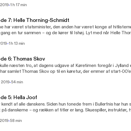
e hos stort set alle danskere. Han har solgt hundredetusindvis af plader – den
-
 2019
1 h 17 min
an gjorde det – han har vundet et hav af priser – og han har lagt s
 Scene på Roskilde Festival ned. Han er en rapgigant… og så er h
b. God fornøjelse
de 7: Helle Thorning-Schmidt
e har været statsminister, den anden har været konge af hitlisterne
 en tur sammen – og de kører til Ishøj. Lyt med når Helle Thorning-Schmidt og
Ebert drager afsted i samtale-Porschen på en fantastisk hyggelig 
-
2019
1 h 13 min
ode 6: Thomas Skov
ulle næsten tro, at dagens udgave af Køretimen foregår i Jylland 
har samlet Thomas Skov op til en køretur, der emmer af start-00’er-
 andet skal forbi Skovs første øl, som han drak sammen med D-A-
-
 2019
54 min
orbi nogle af de beskidte steder på internettet… og nå ja, så får vi
he kan køre gennem McDrive.
de 5: Hella Joof
 kendt af alle danskere. Siden hun tonede frem i Bullerfnis har hun sa
t på danskerne – og rækken af titler er lang. Skuespiller, instruktør, 
tter og senest … podcastvært på “Om Søndagen Græder Vi” som h
-
 2019
58 min
xen. I endnu et dejligt afsnit af “Køretimen med Malte” skal vi med
Joof på tur. Der er dømt uendeligt godt selskab.