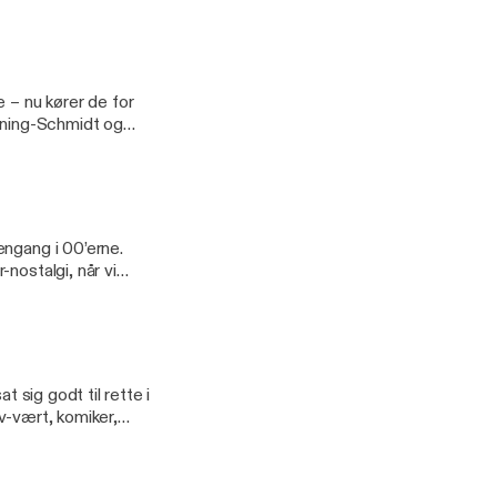
pillesteder, herunder
an djævelsk godt
 – nu kører de for
tur
engang i 00’erne.
nostalgi, når vi
D – og så kommer vi
 svar på om en
t sig godt til rette i
tv-vært, komiker,
un laver på Podimo