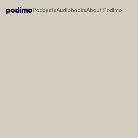
Podcasts
Audiobooks
About Podimo