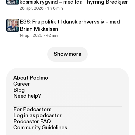
kosmisk rygvind – med Ida Thyrring Bredkjær
28. apr. 2026
1 h 8 min
E36: Fra politik til dansk erhvervsliv – med
Brian Mikkelsen
14. apr. 2026
42 min
Show more
About Podimo
Career
Blog
Need help?
For Podcasters
Log in as podcaster
Podcaster FAQ
Community Guidelines