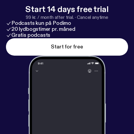
s://www.getwhy.io/
] * Martin Ellemann Olesen på
Start 14 days free trial
LinkedIn [
https://www.linkedin.com/in/meolesen/
]
99 kr. / month after trial.
·
Cancel anytime
Podcasts kun på Podimo
20 lydbogstimer pr. måned
Gratis podcasts
Start for free