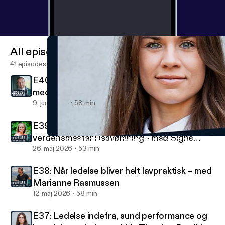
All episodes
41 episodes
E40: Ledelse på verdens bedste restaurant –
med Søren Ledet
9. juni 2026
58 min
E39: Fra strandrensning til AI-startup og
verdensmester i issvømning - med Signe
E37: Ledelse indefra, sund performance og kosmisk rygvind – m
Ledelse i bevægelse
Simonsen
26. maj 2026
53 min
E38: Når ledelse bliver helt lavpraktisk – med
Marianne Rasmussen
12. maj 2026
58 min
E37: Ledelse indefra, sund performance og