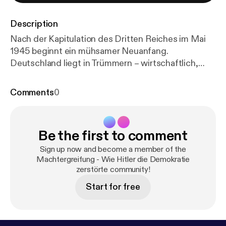
Description
Nach der Kapitulation des Dritten Reiches im Mai
1945 beginnt ein mühsamer Neuanfang.
Deutschland liegt in Trümmern – wirtschaftlich,
politisch und moralisch. Die Alliierten übernehmen
die Kontrolle, entnazifizieren das Land und leiten
Comments
0
den Wiederaufbau ein. Doch die gesellschaftliche
Aufarbeitung der nationalsozialistischen
Verbrechen und die Rückkehr zur Demokratie
Be the first to comment
stellen enorme Herausforderungen dar. Die
Nachkriegszeit ist geprägt von einem Balanceakt
Sign up now and become a member of the
zwischen Vergangenheitsbewältigung und dem
Machtergreifung - Wie Hitler die Demokratie
zerstörte community!
Wunsch nach einem Neuanfang. Prozesse wie in
Nürnberg setzen ein Zeichen gegen die Verbrechen
Start for free
des Regimes, doch viele Täter entgehen der
Gerechtigkeit. Gleichzeitig beginnt in der
Bundesrepublik Deutschland der Aufbau einer