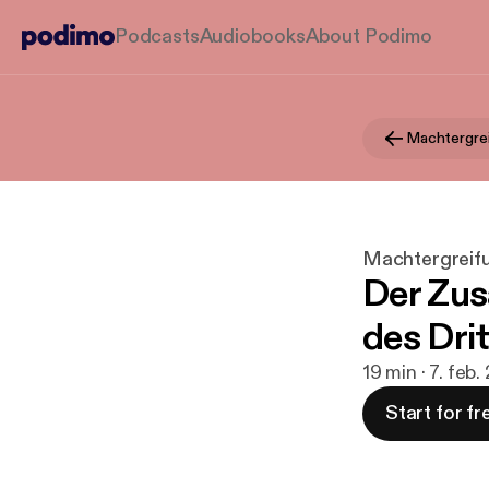
Podcasts
Audiobooks
About Podimo
Machtergreifu
Der Zu
des Dri
19 min · 7. feb
Start for fr