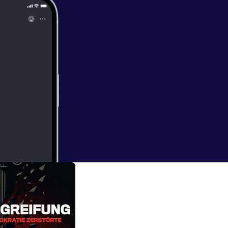
 gibt es auf:
ht
on Peretz - I
Shahead
tie