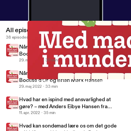
All episodes
38 episodes
Når madlavning bliver elitesport del 2 –
Bocuse d'Or og Sebastian Holberg
29. maj 2022
30 min
Når madlavning bliver elitesport del 1 –
Bocuse d'Or og Brian Mark Hansen
Når mad bare er brændstof – med Jasper Willumsen aka Strong
Med Mad i Munden
29. maj 2022
33 min
Hvad har en ispind med ansvarlighed at
gøre? – med Anders Eibye Hansen fra
Hansens Is
11. apr. 2022
35 min
Hvad kan sondemad lære os om det gode