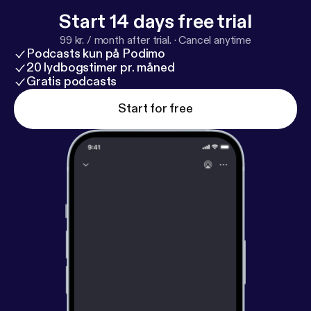
sætninger som »Good day out there,« »The sun is
Start 14 days free trial
shining« og »Live in the fucking now.«
99 kr. / month after trial.
·
Cancel anytime
Podcasts kun på Podimo
20 lydbogstimer pr. måned
Gratis podcasts
Start for free