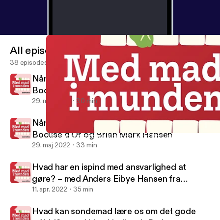
All episodes
38 episodes
Når madlavning bliver elitesport del 2 –
Bocuse d'Or og Sebastian Holberg
29. maj 2022
30 min
Når madlavning bliver elitesport del 1 –
Bocuse d'Or og Brian Mark Hansen
Når madlavning bliver elitesport del 1 – Bocuse d'Or og Brian M
Med Mad i Munden
29. maj 2022
33 min
Hvad har en ispind med ansvarlighed at
gøre? – med Anders Eibye Hansen fra
Hansens Is
11. apr. 2022
35 min
Hvad kan sondemad lære os om det gode