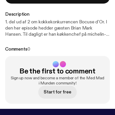
Description
1. del ud af 2 om kokkekonkurrencen Bocuse d'Or. I
den her episode hedder gæsten Brian Mark
Hansen. Til dagligt er han køkkenchef på michelin-
restauranten, Søllerød Kro i Nordsjælland - men de
seneste måneder har han ligget i træningslejr, fordi
Comments
0
han sammen sin assistent – eller kommis, som det
hedder på kokkesprog – Elisabeth Madsen, skal
repræsentere Danmark til Bocuse d'Or i Budapest.
Be the first to comment
Hør hvordan Brian Mark Hansen ser på mad som en
elitesport – og få et indblik i, hvad det kræver og
Sign up now and become a member of the Med Mad
hvordan forberedelserne er, når man er deltager i
i Munden community!
verdens vigtigste kokkekonkurrence.
Start for free