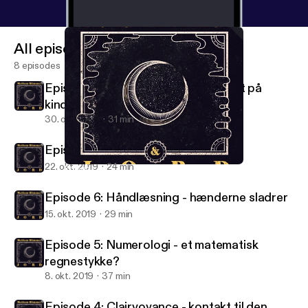
All episodes
8 episodes
Episode 8: Engleskolen - et vindpust på
kinden
30. okt. 2019
31 min
Episode 7: Lydterapi - lyd sætter fri
22. okt. 2019
24 min
Episode 6: Håndlæsning - hænderne sladrer
Mellem himmel og jord
Episode 6: Håndlæsning - hænderne sladrer
15. okt. 2019
29 min
Episode 5: Numerologi - et matematisk
regnestykke?
8. okt. 2019
37 min
Episode 4: Clairvoyance - kontakt til den