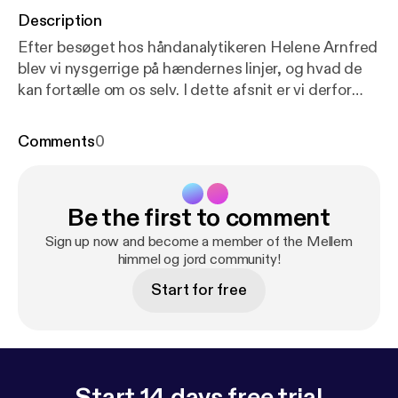
Description
Efter besøget hos håndanalytikeren Helene Arnfred
blev vi nysgerrige på hændernes linjer, og hvad de
kan fortælle om os selv. I dette afsnit er vi derfor
taget til håndlæsning hos Krumme, som er
personlighedslæser og sjælehealer. Krumme læser
Comments
0
'frihånd' og derigennem hjælper hun sine klienter
med at finde sig selv. Hun bruger blandt andet en
metode, hvor klienten med lukkede øjne skal tegne
Be the first to comment
sin egen hånd. Hvordan det foregår, kan du høre i
dette afsnit. Tilrettelæggelse og produktion: Cecilie
Sign up now and become a member of the Mellem
Wortziger. Musik: Frej Levin.
himmel og jord community!
Start for free
Start 14 days free trial