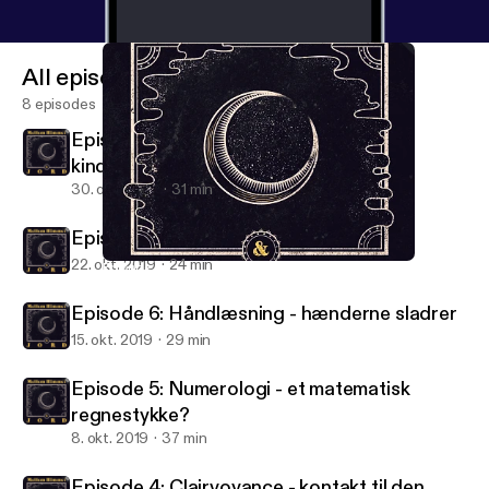
All episodes
8 episodes
Episode 8: Engleskolen - et vindpust på
kinden
30. okt. 2019
31 min
Episode 7: Lydterapi - lyd sætter fri
22. okt. 2019
24 min
Episode 4: Clairvoyance - kontakt til den anden side
Mellem himmel og jord
Episode 6: Håndlæsning - hænderne sladrer
15. okt. 2019
29 min
Episode 5: Numerologi - et matematisk
regnestykke?
8. okt. 2019
37 min
Episode 4: Clairvoyance - kontakt til den