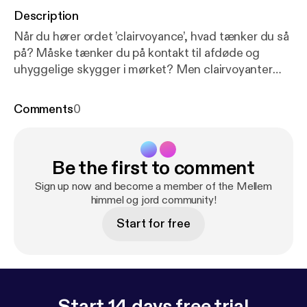
Description
Når du hører ordet ’clairvoyance’, hvad tænker du så
på? Måske tænker du på kontakt til afdøde og
uhyggelige skygger i mørket? Men clairvoyanter
kan faktisk ofte se ind i fremtiden og fortiden, og
bruges af både mange virksomheder, af politiet og
Comments
0
mange andre til at give kyndig vejledning. I dette
afsnit besøger vi clairvoyant Rikke Rasmussen, som
hjælper Cecilie med at få kontakt til et afdød
Be the first to comment
familiemedlem. Tilrettelæggelse og produktion:
Cecilie Wortziger. Musik: Frej Levin.
Sign up now and become a member of the Mellem
himmel og jord community!
Start for free
Start 14 days free trial