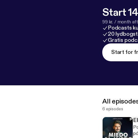
Start 14
99 kr. / month afte
Podcasts k
20 lydbogst
Gratis podc
Start for f
All episode
6 episodes
E
Po
pó