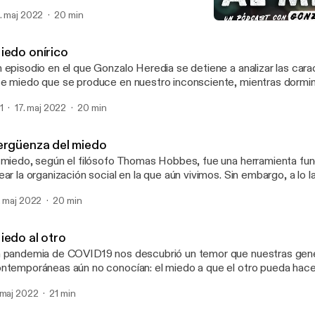
nados por diversas personalidades del continente latinoamericano a
. maj 2022
20 min
rie. Participa: Ana Prieto (Ar)
El suelo se mueve bajo tus
Miedo al miedo
iedo onírico
 episodio en el que Gonzalo Heredia se detiene a analizar las cara
e miedo que se produce en nuestro inconsciente, mientras dormim
sadillas. Participan: Pilar Pardo (Co), Luis Alejandro Diaz (Co) y Al
1
17. maj 2022
20 min
ergüenza del miedo
 miedo, según el filósofo Thomas Hobbes, fue una herramienta fu
ear la organización social en la que aún vivimos. Sin embargo, a lo la
 ha ocultado el miedo como un sentimiento oprobioso. En la antig
. maj 2022
20 min
lta de nobleza. Y todavía hoy ocultamos nuestros temores con pudo
mela Cerdeira (Mx) y Federico Polleri (Ar)
iedo al otro
 pandemia de COVID19 nos descubrió un temor que nuestras gen
ntemporáneas aún no conocían: el miedo a que el otro pueda hac
searlo. Pero el otro también puede provocarnos miedos en forma
 maj 2022
21 min
sta utilizar el miedo para doblegarnos. Participan: Agustina Bazterr
gilio