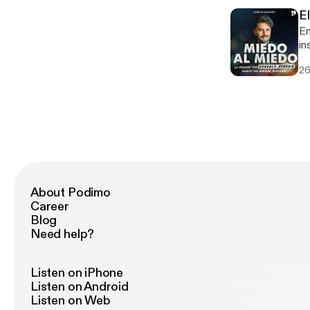
El
En
in
tier
26
Ro
About Podimo
Career
Blog
Need help?
Listen on iPhone
Listen on Android
Listen on Web