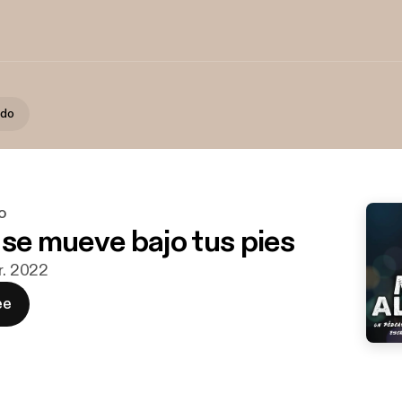
edo
o
 se mueve bajo tus pies
r. 2022
ee