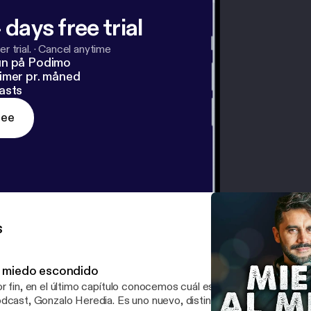
 days free trial
r trial.
·
Cancel anytime
un på Podimo
imer pr. måned
asts
ree
s
l miedo escondido
r fin, en el último capítulo conocemos cuál es el miedo que oculta
dcast, Gonzalo Heredia. Es uno nuevo, distinto a todos los otros 