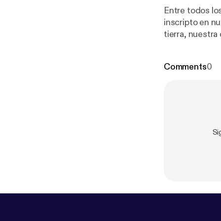
Entre todos lo
inscripto en n
tierra, nuestra casa, se vuel
Rodriguez Filla
Comments
0
Si