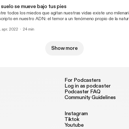
 suelo se mueve bajo tus pies
tre todos los miedos que agitan nuestras vidas existe uno milenar
scripto en nuestro ADN: el temor a un fenómeno propio de la natur
ra, nuestra casa, se vuelve peligrosa. Participan: David Albala y Ana Sandra
. apr. 2022
24 min
driguez Fillat.
Show more
For Podcasters
Log in as podcaster
Podcaster FAQ
Community Guidelines
Instagram
Tiktok
Youtube