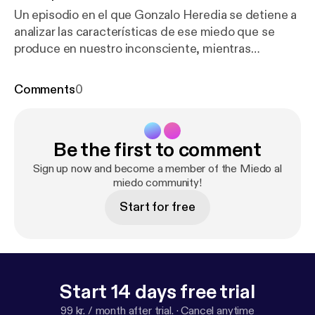
Un episodio en el que Gonzalo Heredia se detiene a
analizar las características de ese miedo que se
produce en nuestro inconsciente, mientras
dormimos: las pesadillas. Participan: Pilar Pardo
(Co), Luis Alejandro Diaz (Co) y Alberto Narvaja (Ar)
Comments
0
Be the first to comment
Sign up now and become a member of the Miedo al
miedo community!
Start for free
Start 14 days free trial
99 kr. / month after trial.
·
Cancel anytime