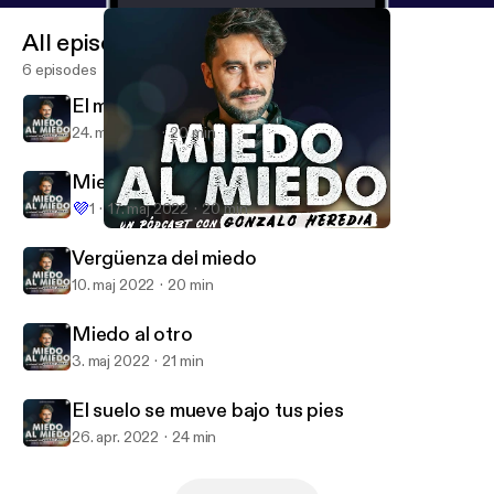
All episodes
6 episodes
El miedo escondido
24. maj 2022
20 min
Miedo onírico
💜
1
17. maj 2022
20 min
Miedo onírico
Miedo al miedo
Vergüenza del miedo
10. maj 2022
20 min
Miedo al otro
3. maj 2022
21 min
El suelo se mueve bajo tus pies
26. apr. 2022
24 min