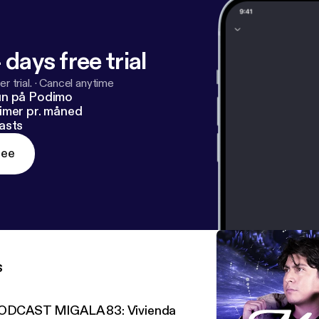
 days free trial
r trial.
·
Cancel anytime
un på Podimo
imer pr. måned
asts
ree
s
ODCAST MIGALA 83: Vivienda