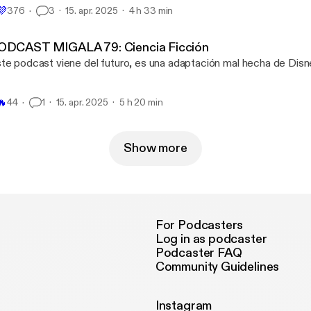
💜
376
3
15. apr. 2025
4 h 33 min
ODCAST MIGALA 79: Ciencia Ficción
te podcast viene del futuro, es una adaptación mal hecha de Disn
🔥
44
1
15. apr. 2025
5 h 20 min
Show more
For Podcasters
Log in as podcaster
Podcaster FAQ
Community Guidelines
Instagram