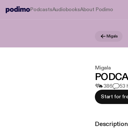
Podcasts
Audiobooks
About Podimo
Migala
Migala
PODCAS
💜
🔥
386
5
3 
Start for fr
Description