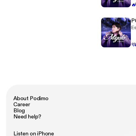
🔥
P
Es
💜
About Podimo
Career
Blog
Need help?
Listen on iPhone