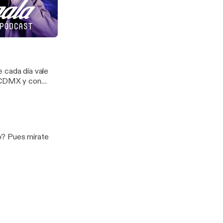
compaña Federico
estina
e cada día vale
a CDMX y con
ra y mística del
o? Pues mírate