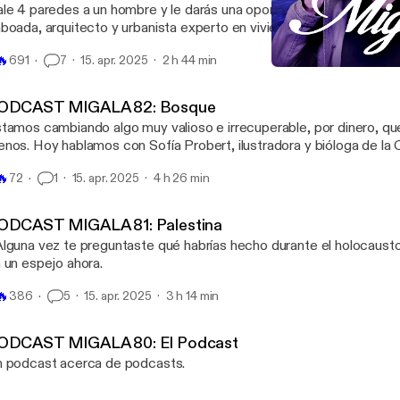
le 4 paredes a un hombre y le darás una oportunidad. Hoy nos a
boada, arquitecto y urbanista experto en vivienda.
🔥
691
7
15. apr. 2025
2 h 44 min
PODCAST MIGALA 81: Pal
Migala
ODCAST MIGALA 82: Bosque
tamos cambiando algo muy valioso e irrecuperable, por dinero, qu
nos. Hoy hablamos con Sofía Probert, ilustradora y bióloga de l
tefanía Hidalgo, guardabosques de Tepoztlán y Pau, partera, meme
🔥
72
1
15. apr. 2025
4 h 26 min
ernet. Las encuentran en Instagram como @sofia.probert, @tif_diploperenis y
co.madreando
ODCAST MIGALA 81: Palestina
lguna vez te preguntaste qué habrías hecho durante el holocaust
 un espejo ahora.
🔥
386
5
15. apr. 2025
3 h 14 min
ODCAST MIGALA 80: El Podcast
 podcast acerca de podcasts.