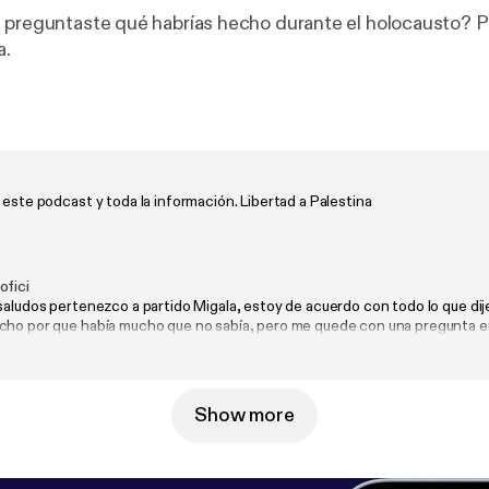
 preguntaste qué habrías hecho durante el holocausto? P
a.
 este podcast y toda la información. Libertad a Palestina
ofici
saludos pertenezco a partido Migala, estoy de acuerdo con todo lo que dij
cho por que había mucho que no sabía, pero me quede con una pregunta e
uy desigual, pero no la guerra la comenzó Palestina? Cruzando la fronter
Show more