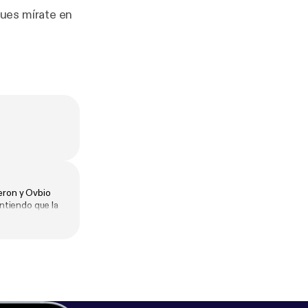
ues mírate en
eron y Ovbio
ntiendo que la
a y atacando