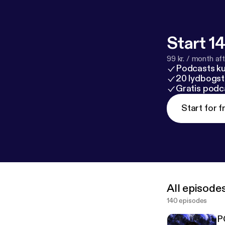
Start 14
99 kr. / month afte
Podcasts k
20 lydbogst
Gratis podc
Start for f
All episode
140 episodes
P