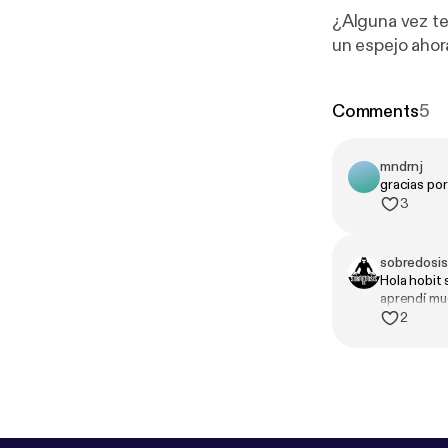
¿Alguna vez te
un espejo ahor
Comments
5
mndrnj
gracias por
3
sobredosis
Hola hobit 
aprendí mu
guerra es m
2
civiles?