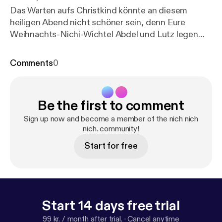
Das Warten aufs Christkind könnte an diesem
heiligen Abend nicht schöner sein, denn Eure
Weihnachts-Nichi-Wichtel Abdel und Lutz legen
Euch heute eine ganz besondere Weihnachtsfolge
unter den Baum. Viel Spaß und frohe Weihnachten!
Comments
0
Peace! Dir gefällt was du hörst und du möchtest
uns bei der Produktion unseres Podcasts
unterstützen? Das ist ganz einfach, klick auf den
Be the first to comment
PayPal-Link und schon kann's losgehen. Vielen
Dank, dass du es uns ermöglichst, den Podcast
Sign up now and become a member of the nich nich
fortzuführen!
https://www.paypal.com/donate/?hos
nich. community!
ted_button_id=GKEHM4TNYZR9S
Homepage:
Start for free
www.nnn-podcast.de Kontakt:
mail@nichnichnich.de
Start 14 days free trial
99 kr. / month after trial.
·
Cancel anytime