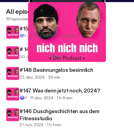
All episodes
151 episodes
#150 Ist doch auch mal gut jetzt
💜
1
1
1. maj 2025
53 min
# 149 Trotzdem optimistisch
30. dec. 2024
39 min
#148 Besinnungslos besinnlich
nich nich nich.
#148 Besinnungslos besinnlich
23. dec. 2024
29 min
#147 Was denn jetzt noch, 2024?
😂
1
11. dec. 2024
1 h 6 min
#146 Duschgeschichten aus dem
Fitnessstudio
27. nov. 2024
1 h 1 min