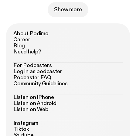
Show more
About Podimo
Career
Blog
Need help?
For Podcasters
Log in as podcaster
Podcaster FAQ
Community Guidelines
Listen on iPhone
Listen on Android
Listen on Web
Instagram
Tiktok
Youtube