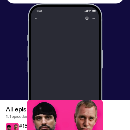
[mail@nichnichnich.de]
All episodes
151 episodes
#150 Ist doch auch mal gut jetzt