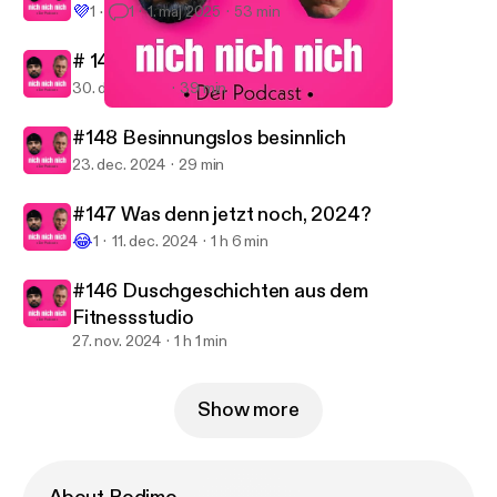
💜
1
1
1. maj 2025
53 min
# 149 Trotzdem optimistisch
30. dec. 2024
39 min
#150 Ist doch auch mal gut jetzt
nich nich nich.
#148 Besinnungslos besinnlich
23. dec. 2024
29 min
#147 Was denn jetzt noch, 2024?
😂
1
11. dec. 2024
1 h 6 min
#146 Duschgeschichten aus dem
Fitnessstudio
27. nov. 2024
1 h 1 min
Show more