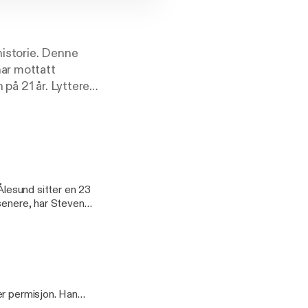
istorie. Denne
har mottatt
på 21 år. Lyttere
ngkriminalitet.
nde historiene
jon. Podkasten
utforsker
 Straffer er en
ykologi og det
Ålesund sitter en 23
senere, har Steven
ren ender med at han
-skjoenn-avgjoer
lesund-tiltalte-
er permisjon. Han