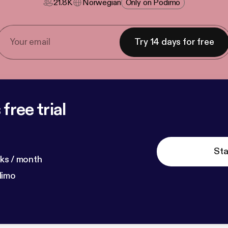
21.8K
Norwegian
Only on Podimo
Try 14 days for free
free trial
Sta
ks / month
dimo