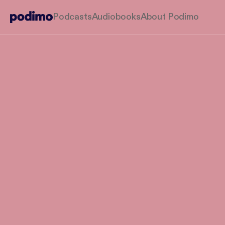
Podcasts
Audiobooks
About Podimo