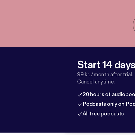
Start 14 days 
99 kr. / month after trial.
Cancel anytime.
20 hours of audioboo
Podcasts only on Po
All free podcasts