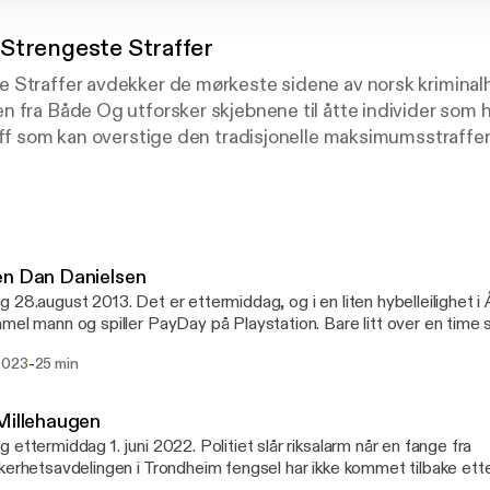
Strengeste Straffer
 Straffer avdekker de mørkeste sidene av norsk kriminalh
 fra Både Og utforsker skjebnene til åtte individer som 
aff som kan overstige den tradisjonelle maksimumsstraffen 
ns reise gjennom brutale drap, giftmord, voldtekter og gje
 sin dyptgående journalistikk, presenterer disse urovekke
n av dramatisk fortellerteknikk og dokumentarisk presis
forbrytelsene, men også de komplekse livene bak dem, og 
erdighet, straff og samfunnssikkerhet. Norges Strengeste
en Dan Danielsen
 crime-entusiaster og alle som søker innsikt i kriminell ps
 28.august 2013. Det er ettermiddag, og i en liten hybelleilighet i 
mets ytterste grenser.
mel mann og spiller PayDay på Playstation. Bare litt over en time 
nielsen forlatt leiligheten, og går mot Aksla-fjellet. Denne fjelltu
-
2023
25 min
forvaring. Kilder: https://www.vg.no/nyheter/innenriks/i/1ExyX/aalesund-
alte-henne-enkelt-og-greit https://www.aftenposten.no/norge/i/wELjP/drapet-
taar-som-et-rovmord
Millehaugen
://www.aftenposten.no/meninger/kommentar/i/ddB3O/dommernes
 ettermiddag 1. juni 2022. Politiet slår riksalarm når en fange fra
//www.vg.no/nyheter/innenriks/i/6bV0L/mormorens-siste-ord-til-aa
kerhetsavdelingen i Trondheim fengsel har ikke kommet tilbake ett
kal-du-ikke-faa-oedelegge-steven https://www.tv2.no/nyheter/innenriks/det-er-