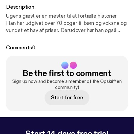
Description
Ugens gæst er en mester til at fortælle historier.
Han har udgivet over 70 bøger til børn og voksne og
vundet et hav af priser. Derudover har han også
skrevet utallige manuskripter, bl.a. til “Den Eneste
Ene”, “En Soap” og “Hannibal og Jerry”. Han har en
Comments
0
original, humoristisk og finurlig skrivestil, og så
holder han sig fra at udgive krimier! Ugens gæst er:
Kim Fupz Aakeson Hvordan laver man en god
Be the first to comment
historie? Har Kim en syret og vild side, eller er han
kedelig i privaten? Hvorfor blev DR-serien "Huset"
Sign up now and become a member of the Opskriften
til på en meget mærkelig måde? Og hvor grusomt er
community!
det at skrive en roman? Lyt med og få hele
Start for free
opskriften.
Start 14 days free trial