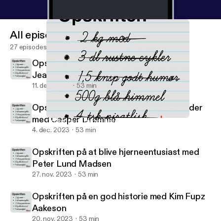
All episodes
27 episodes
Opskriften på at blive stjerneatlet med
Jeanette Ottesen
11. dec. 2023
53 min
Opskriften på at blive So-Me madanmelder
med Casper Drømme
Opskriften på en god historie med Kim Fupz Aakeson
Opskriften
4. dec. 2023
53 min
Opskriften på at blive hjerneentusiast med
Peter Lund Madsen
27. nov. 2023
53 min
Opskriften på en god historie med Kim Fupz
Aakeson
20. nov. 2023
53 min