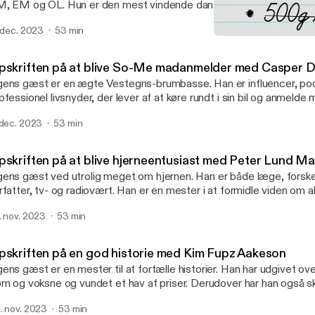
, EM og OL. Hun er den mest vindende danske atlet nogensinde,
 medaljer i alt. Hun er bedst i fri og butterfly og så har hun en vilje af stå
. dec. 2023
53 min
r: Jeanette Ottesen Synes Jeanette egentlig, at svømning er sjovt? Hvad er
Opskriften på at blive 
n vigtigste ingrediens for en eliteatlet? Hvorfor bliver man ved? 
Opskriften
ter man er stoppet? Lyt med og få hele opskriften.
pskriften på at blive So-Me madanmelder med Casper
ens gæst er en ægte Vestegns-brumbasse. Han er influencer, po
ofessionel livsnyder, der lever af at køre rundt i sin bil og anmelde
m på hans farverige tophuer og linjen “Lad os se hvad det kan”. Han
 dec. 2023
53 min
den er helt oppe og spille superliga og når madtrolden river ham he
st er: Casper Drømme Hvorfor anmelder Casper maden i sin bil?
dder han overhovedet Drømme? Hvad er det værste han har spist
pskriften på at blive hjerneentusiast med Peter Lund M
stegnen så fedt? Lyt med og få hele Opskriften.
ens gæst ved utrolig meget om hjernen. Han er både læge, forsker
rfatter, tv- og radiovært. Han er en mester i at formidle viden om a
der og mysterier, og så går han under navnet “Hjernemadsen”. Ugens gæst er:
. nov. 2023
53 min
nd Madsen Hvorfor er Peter så fascineret af hjernen? Hvorfor skaber den
rationel angst i dag? Kommer computere til at overtage vores hjern
entlig virkeligheden? Lyt med og få hele opskriften.
pskriften på en god historie med Kim Fupz Aakeson
ens gæst er en mester til at fortælle historier. Han har udgivet ove
rn og voksne og vundet et hav af priser. Derudover har han også sk
nuskripter, bl.a. til “Den Eneste Ene”, “En Soap” og “Hannibal og Je
. nov. 2023
53 min
iginal, humoristisk og finurlig skrivestil, og så holder han sig fra at u