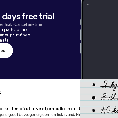
 days free trial
r trial.
·
Cancel anytime
un på Podimo
imer pr. måned
asts
ree
s
pskriften på at blive stjerneatlet med Jeanette Ottesen
ens gæst bevæger sig som en fisk i vand. Hun har vundet medaljer 