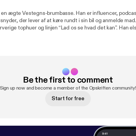
 en ægte Vestegns-brumbasse. Han er influencer, podcas
vsnyder, der lever af at køre rundt i sin bil og anmelde ma
rverige tophuer og linjen “Lad os se hvad det kan”. Han e
spille superliga og når madtrolden river ham helt ned i kældere
sper maden i sin bil? Hedder han
rømme? Hvad er det værste han har spist og hvorfor er 
og få hele Opskriften.
Be the first to comment
Sign up now and become a member of the Opskriften community
Start for free