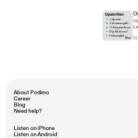
Ugens
sy
O
en
Ug
få
Læ
ly
13
der triv
sk
hv
op
About Podimo
Career
Blog
Need help?
Listen on iPhone
Listen on Android