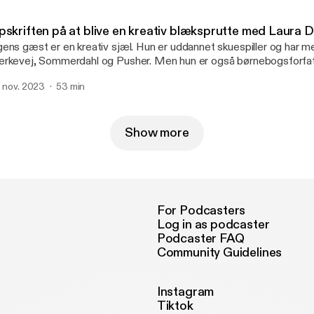
 gæst er: Kim Fupz Aakeson Hvordan laver man en god historie? Har Kim en
ret og vild side, eller er han kedelig i privaten? Hvorfor blev DR-ser
pskriften på at blive en kreativ blæksprutte med Laura
 meget mærkelig måde? Og hvor grusomt er det at skrive en rom
ens gæst er en kreativ sjæl. Hun er uddannet skuespiller og har medv
 hele opskriften.
rkevej, Sommerdahl og Pusher. Men hun er også børnebogsforfat
dbogsspeaker og nu keramiker med egen butik! Hun er en sprudl
. nov. 2023
53 min
es godt i kaos. Ugens gæst er: Laura Drasbæk! Hvordan bliver man en god
uespiller? Kan Laura bedst lide film eller teater? Hvorfor laver hun
orfor er hendes drømmerolle en skrøbelig kattedame? Lyt med og 
skriften.
Show more
For Podcasters
Log in as podcaster
Podcaster FAQ
Community Guidelines
Instagram
Tiktok