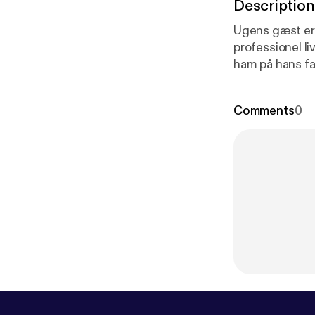
Description
Ugens gæst er
professionel li
ham på hans fa
er helt oppe og 
gæst er: Casper Drømme Hvorfor anmelder Ca
Comments
0
overhovedet D
fedt? Lyt med 