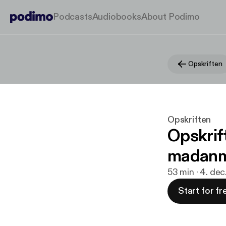
Podcasts
Audiobooks
About Podimo
Opskriften
Opskriften
Opskrif
madanm
53 min · 4. de
Start for fr