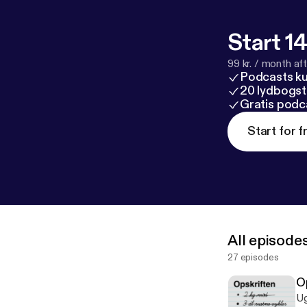
Start 14
99 kr. / month afte
Podcasts k
20 lydbogst
Gratis podc
Start for f
All episode
27 episodes
O
Ug