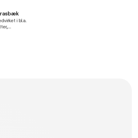
ien "Huset" til på
 Drasbæk
an? Lyt med og
irket i bl.a.
ter,
ende humørbombe,
 keramik nu? Og
få hele