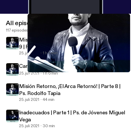
All episodes
117 episodes
Misión Retorno, ¿Bailaras conmigo? | Parte
9 | Ps. Rodolfo Tapia
25. juli 2021
1 h 5 min
Carpe Diem | Ps. Rodolfo Tapia
25. juli 2021
1 h 6 min
Misión Retorno, ¿Bailaras conmigo? | Parte 9 | Ps. Rodolfo Tapia
Pastor Rodolfo Tapia
Misión Retorno, ¡El Arca Retornó! | Parte 8 |
Ps. Rodolfo Tapia
25. juli 2021
44 min
Inadecuados | Parte 1 | Ps. de Jóvenes Miguel
Vega
25. juli 2021
30 min