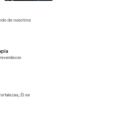
tornó! | Parte 8 | Ps. Rodolfo Tapia
ndo de nosotros
apia
 reverdecer.
ortalezas, Él se