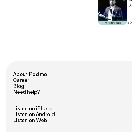
Di
25.
About Podimo
Career
Blog
Need help?
Listen on iPhone
Listen on Android
Listen on Web