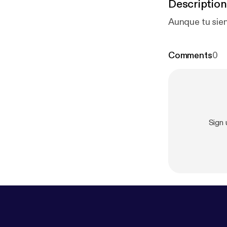
Description
Aunque tu sien
Comments
0
Sign