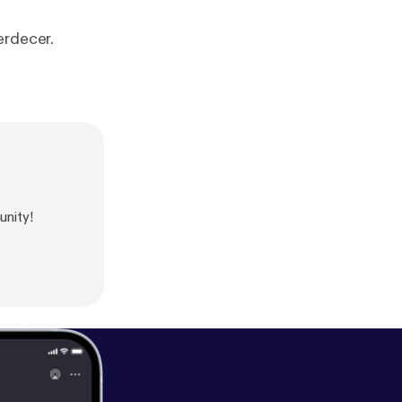
erdecer.
nity!