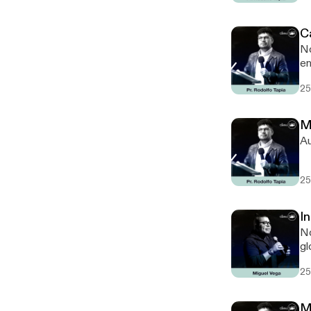
C
No
en
25.
Mi
Au
25.
I
No
gl
25.
Mi