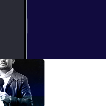
o Tapia
 los demás.