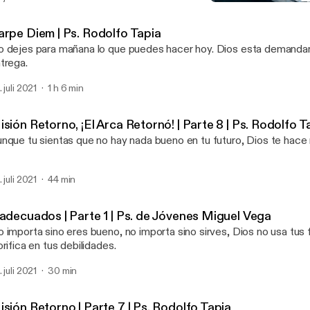
Misión Retorno, ¡El Arca Re
Pastor Rodolfo Tapia
arpe Diem | Ps. Rodolfo Tapia
 dejes para mañana lo que puedes hacer hoy. Dios esta demanda
trega.
 juli 2021
1 h 6 min
sión Retorno, ¡El Arca Retornó! | Parte 8 | Ps. Rodolfo T
nque tu sientas que no hay nada bueno en tu futuro, Dios te hace
 juli 2021
44 min
nadecuados | Parte 1 | Ps. de Jóvenes Miguel Vega
 importa sino eres bueno, no importa sino sirves, Dios no usa tus f
orifica en tus debilidades.
 juli 2021
30 min
sión Retorno | Parte 7 | Ps. Rodolfo Tapia