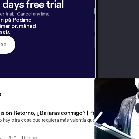
 days free trial
r trial.
·
Cancel anytime
un på Podimo
imer pr. måned
asts
ree
s
isión Retorno, ¿Bailaras conmigo? | Parte 9 | Ps. Rodolf
 hay otra cosa que requiera más valentía que ser uno mismo ante
 juli 2021
1 h 5 min