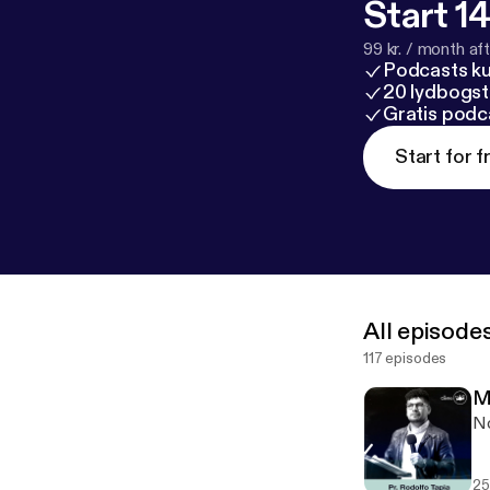
Start 14
99 kr. / month afte
Podcasts k
20 lydbogst
Gratis podc
Start for f
All episode
117 episodes
M
No
25.