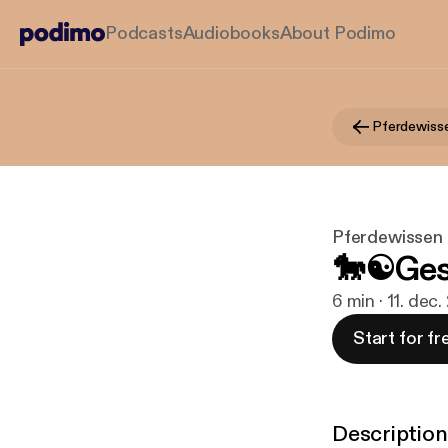
Podcasts
Audiobooks
About Podimo
Pferdewissen -
🐎☯Gesu
6 min · 11. dec
Start for fr
Description