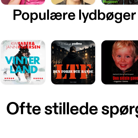
Populære lydbøger
Ofte stillede spø