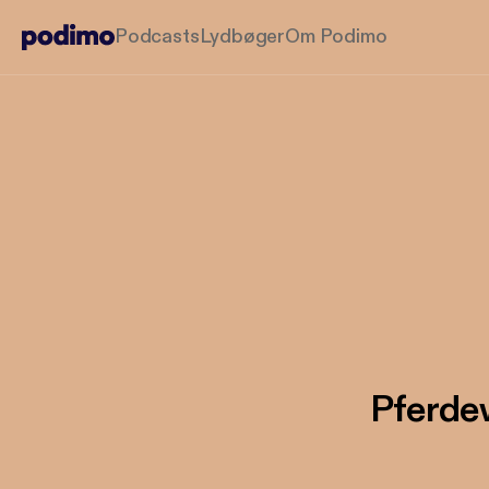
Podcasts
Lydbøger
Om Podimo
Pferdew