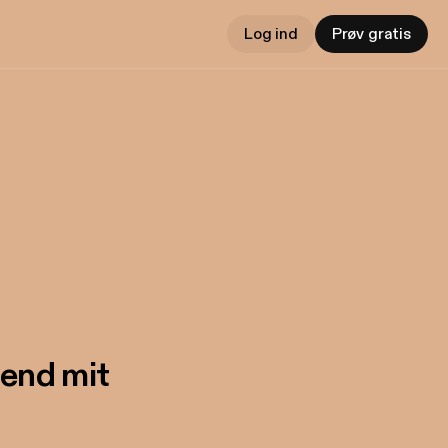
Log ind
Prøv gratis
rend mit