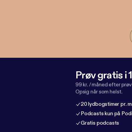
Prøv gratis i
99 kr. / måned efter prø
Opsig når som helst.
20 lydbogstimer pr. 
Podcasts kun på Pod
Gratis podcasts