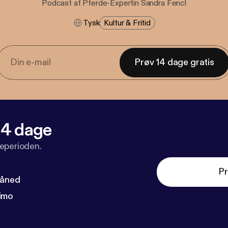
Podcast af Pferde-Expertin Sandra Fencl
Tysk
Kultur & Fritid
Prøv 14 dage gratis
 14 dage
veperioden.
Pr
måned
imo