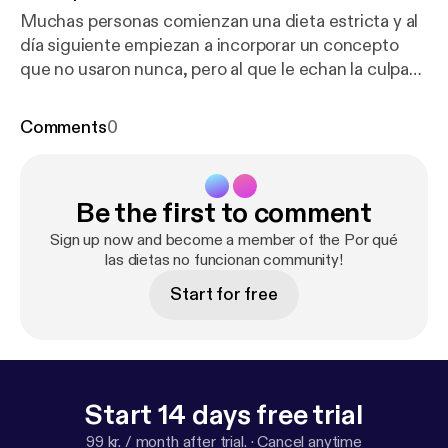
Muchas personas comienzan una dieta estricta y al
día siguiente empiezan a incorporar un concepto
que no usaron nunca, pero al que le echan la culpa
de todo: EL METABOLISMO. En este episodio,
Diego Sívori explica qué es el metabolismo y por
Comments
0
qué nos enfermamos por exceso. Además,
comparte un paquete de herramientas para
modificar costumbres alimentarias de manera
Be the first to comment
saludable y hace el seguimiento de Lucila, quien
empezó una dieta cetogénica con un objetivo
Sign up now and become a member of the Por qué
urgente: bajar de peso como sea.
las dietas no funcionan community!
Start for free
Start 14 days free trial
99 kr. / month after trial.
·
Cancel anytime