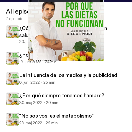
All episodes
7 episodes
¿Cómo hacer un plan de alimentación
saludable?
20. juni 2022
27 min
¿Por qué engorda? Es light
13. juni 2022
24 min
“No sos vos, es el metabolismo”
Por qué las dietas no funcionan
La influencia de los medios y la publicidad
6. juni 2022
25 min
¿Por qué siempre tenemos hambre?
30. maj 2022
20 min
“No sos vos, es el metabolismo”
23. maj 2022
22 min