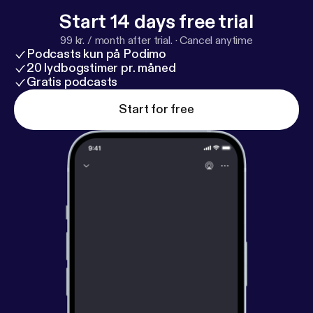
ezug-wo-ist-die-goldmuenze-s14-e01/rbb-fernseh
Start 14 days free trial
en/Y3JpZDovL3JiYl8wZDRmNzc2NC0yMzI3LTQ5
99 kr. / month after trial.
·
Cancel anytime
NmUtYWQ4MS0xZmYxYjliNjU2NjlfcHVibGljYXRpb
Podcasts kun på Podimo
24
20 lydbogstimer pr. måned
Gratis podcasts
Start for free