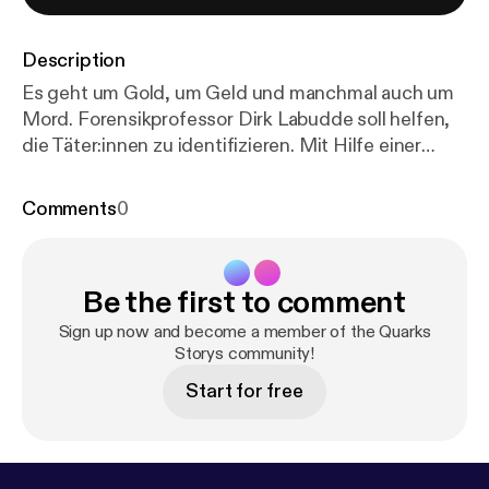
Description
Es geht um Gold, um Geld und manchmal auch um
Mord. Forensikprofessor Dirk Labudde soll helfen,
die Täter:innen zu identifizieren. Mit Hilfe einer
neuen digitalen Methode. // Mehr Infos unter:
http
s://www.quarks.de/storyquarks/
Unsere Quellen:
Comments
0
Dirk Labudde hat ein Buch über seine Arbeit
geschrieben: Digitale Forensik. Die Zukunft der
Verbrechensaufklärung. Lübbe-Verlag. 2022. Infos
Be the first to comment
zu Hochschule Mittweida:
https://www.cb.hs-mittw
eida.de/fachgruppen/forensik/
So viele
Sign up now and become a member of the Quarks
Verbrechen gibt es in Deutschland - Polizeiliche
Storys community!
Kriminalstatistik 2022:
https://www.bka.de/DE/Aktu
Start for free
elleInformationen/StatistikenLagebilder/Polizeilich
eKriminalstatistik/pks_node.html
Dreister
Beutezug – Wo ist die Goldmünze?:
https://www.ar
dmediathek.de/video/ard-crime-time/dreister-beut