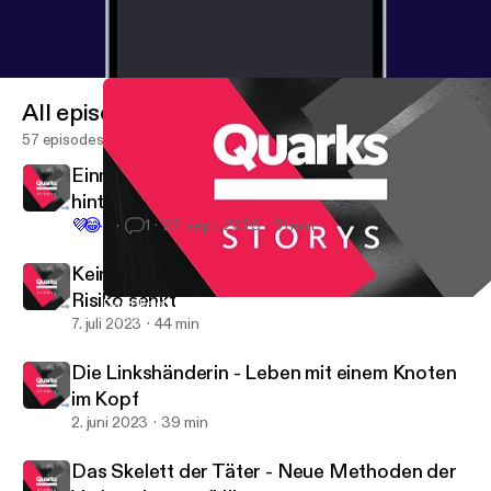
All episodes
57 episodes
Einmal Sterben und zurück - Was steckt
hinter Nahtoderfahrungen?
💜
😂
4
1
22. sept. 2023
51 min
Keine Brüste, kein Krebs - Wenn eine OP das
Risiko senkt
Das Skelett der Täter - Neue Methoden der Verbrechensaufkläru
Quarks Storys
7. juli 2023
44 min
Die Linkshänderin - Leben mit einem Knoten
im Kopf
2. juni 2023
39 min
Das Skelett der Täter - Neue Methoden der