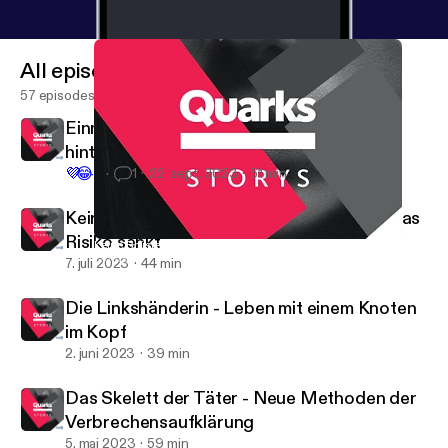
All episodes
57 episodes
Einmal Sterben und zurück - Was steckt
hinter Nahtoderfahrungen?
💜
😂
4
1
22. sept. 2023
51 min
Keine Brüste, kein Krebs - Wenn eine OP das
Risiko senkt
Keine Brüste, kein Krebs - Wenn eine OP das Risiko senkt
Quarks Storys
7. juli 2023
44 min
Die Linkshänderin - Leben mit einem Knoten
im Kopf
2. juni 2023
39 min
Das Skelett der Täter - Neue Methoden der
Verbrechensaufklärung
5. maj 2023
59 min