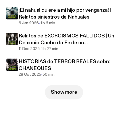
¡El nahual quiere a mi hijo por venganza! |
Relatos siniestros de Nahuales
-
6 Jan 2026
1 h 6 min
Relatos de EXORCISMOS FALLIDOS | Un
Demonio Quebró la Fe de un
-
sacerdote en 1966
11 Dec 2025
1 h 27 min
HISTORIAS de TERROR REALES sobre
CHANEQUES
-
28 Oct 2025
50 min
Show more