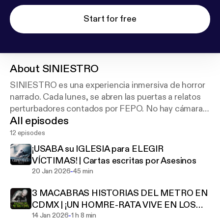
Start for free
About
SINIESTRO
SINIESTRO es una experiencia inmersiva de horror
narrado. Cada lunes, se abren las puertas a relatos
perturbadores contados por FEPO. No hay cámaras.
All episodes
Solo la voz, el miedo… y lo que se oculta entre las
sombras.
12 episodes
¡USABA su IGLESIA para ELEGIR
VÍCTIMAS! | Cartas escritas por Asesinos
-
20 Jan 2026
45 min
3 MACABRAS HISTORIAS DEL METRO EN
CDMX | ¡UN HOMRE-RATA VIVE EN LOS
-
TÚNELES!
14 Jan 2026
1 h 8 min