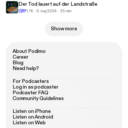
Der Tod lauert auf der Landstraße
😢
💜
1.7K
9. maj 2024
35 min
Show more
About Podimo
Career
Blog
Need help?
For Podcasters
Log in as podcaster
Podcaster FAQ
Community Guidelines
Listen on iPhone
Listen on Android
Listen on Web