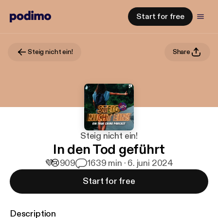
Start for free
Steig nicht ein!
Share
Steig nicht ein!
In den Tod geführt
💜
😢
909
16
39 min · 6. juni 2024
Start for free
Description