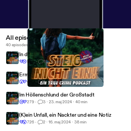
All episodes
40 episodes
In den Tod geführt
💜
😢
909
16
6. juni 2024
39 min
Ermittlungshilfe aus dem Jenseits
😲
💜
460
1
30. maj 2024
30 min
In den Tod geführt
Steig nicht ein!
Im Höllenschlund der Großstadt
😢
💜
279
3
23. maj 2024
40 min
(K)ein Unfall, ein Nackter und eine Notiz
💜
😲
726
2
16. maj 2024
38 min