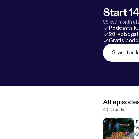
Start 14
99 kr. / month afte
Podcasts k
20 lydbogst
Gratis podc
Start for f
All episode
40 episodes
I
"W
Ko