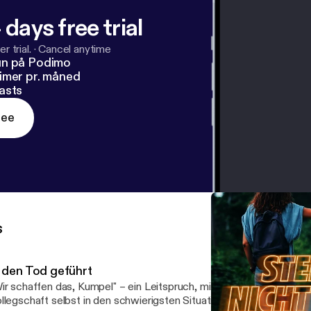
 days free trial
r trial.
·
Cancel anytime
un på Podimo
imer pr. måned
asts
ree
s
n den Tod geführt
ir schaffen das, Kumpel" – ein Leitspruch, mit dem Robert Poynte
llegschaft selbst in den schwierigsten Situationen motiviert. Der 4