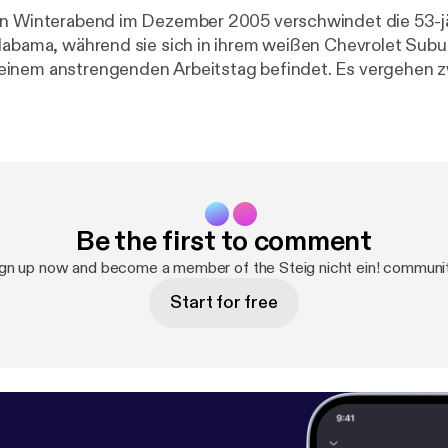
en Winterabend im Dezember 2005 verschwindet die 53-j
labama, während sie sich in ihrem weißen Chevrolet Sub
inem anstrengenden Arbeitstag befindet. Es vergehen zw
r dreifachen Mutter neben ihrem Wagen auf einem verla
 Die Kriminalbeamten haben schnell einen Tatverdächtigen
ld feststellen, dass sie mit ihren Ermittlungen in einer 
 Trotz aller Hartnäckigkeit bei der Suche nach dem Täter
die Kriminalisten endlich eine heiße Spur haben, um den Fa
ären. Host: Alex Producer: Jelena Kitanovic Skript:
Be the first to comment
Berg Neue Folgen "Steig nicht ein!" gibt es immer freitags exklusi
gn up now and become a member of the Steig nicht ein! communi
Start for free