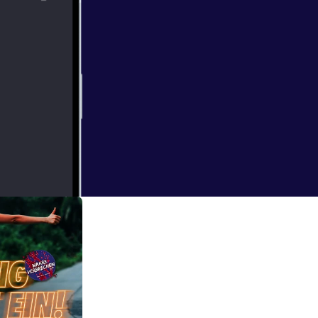
r seine
7-jährige