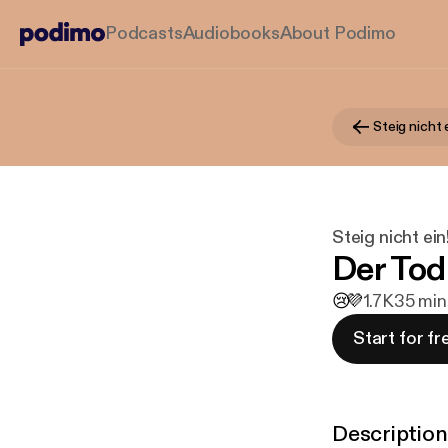
Podcasts
Audiobooks
About Podimo
Steig nicht 
Steig nicht ein
Der Tod
😢
💜
1.7K
35 min
Start for fr
Description