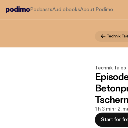
Podcasts
Audiobooks
About Podimo
Technik Tal
Technik Tales
Episode
Betonp
Tschern
1 h 3 min · 2. 
Start for fr