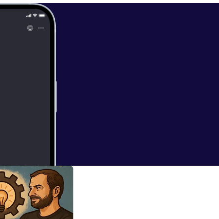
/de/1981-1990
 [
https://karl-s
nen/PM_4062_D_
tps://podcasts.
e und
st Freunden,
ww.techniktale
[
https://steady.
s/about
[
http
nik Tales