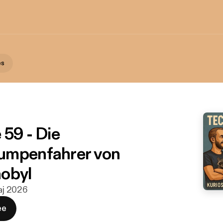
es
 59 - Die
umpenfahrer von
obyl
maj 2026
ee