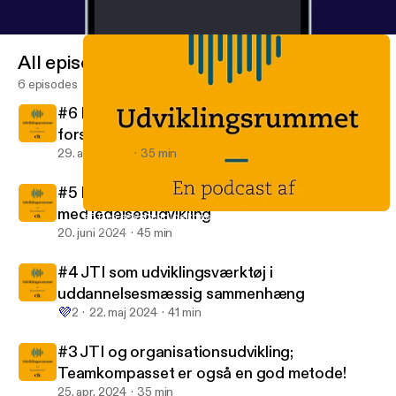
All episodes
6 episodes
#6 HR-partnerens arbejde med JTI i
forsikringsbranchen
29. aug. 2024
35 min
#5 Den selvstændige konsulents arbejde
med ledelsesudvikling
#5 Den selvstændige konsulents arbejde med ledelsesudvikling
Udviklingsrummet
20. juni 2024
45 min
#4 JTI som udviklingsværktøj i
uddannelsesmæssig sammenhæng
💜
2
22. maj 2024
41 min
#3 JTI og organisationsudvikling;
Teamkompasset er også en god metode!
25. apr. 2024
35 min