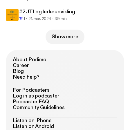
#2 JTI og lederudvikling
💜
1
21. mar. 2024
39 min
Show more
About Podimo
Career
Blog
Need help?
For Podcasters
Log in as podcaster
Podcaster FAQ
Community Guidelines
Listen on iPhone
Listen on Android