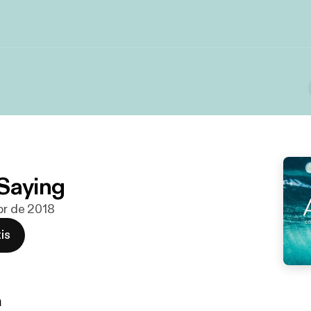
Saying
abr de 2018
is
n