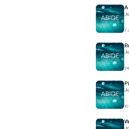
A
Jo
7 
B
Jo
24
P
Jo
10
W
Jo