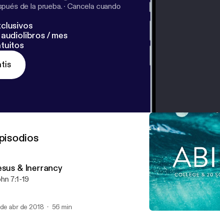
pués de la prueba.
·
Cancela cuando
clusivos
audiolibros / mes
tuitos
tis
pisodios
esus & Inerrancy
hn 7:1-19
 de abr de 2018
56 min
A Hard Saying