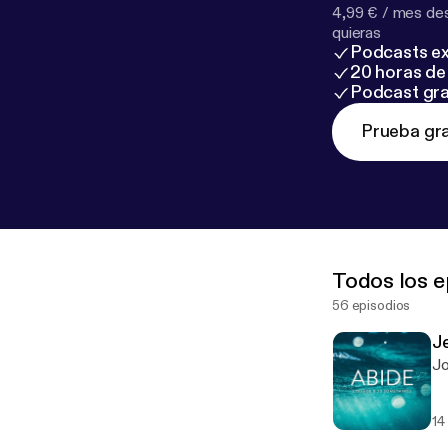
4,99 € / mes des
quieras
Podcasts ex
20 horas de 
Podcast gra
Prueba gra
Todos los e
56 episodios
J
Jo
14