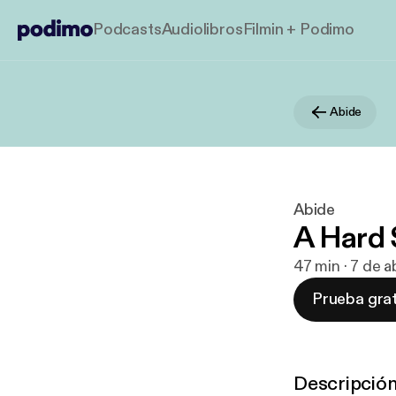
Podcasts
Audiolibros
Filmin + Podimo
Abide
Abide
A Hard 
47 min · 7 de 
Prueba grat
Descripció