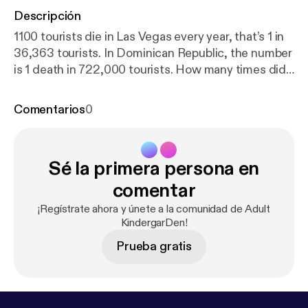
Descripción
1100 tourists die in Las Vegas every year, that’s 1 in
36,363 tourists. In Dominican Republic, the number
is 1 death in 722,000 tourists. How many times did
you hear about this in the news? Join Frankie &
Nicole as they break this down as lightly as possible.
Comentarios
0
--- This episode is sponsored by · Anchor: The
easiest way to make a podcast.
https://anchor.fm/ap
p
[
https://anchor.fm/app
]Support this podcast:
http
Sé la primera persona en
s://anchor.fm/adult-kindergarden/support
[
https://a
nchor.fm/adult-kindergarden/support
]
comentar
¡Regístrate ahora y únete a la comunidad de Adult
KindergarDen!
Prueba gratis