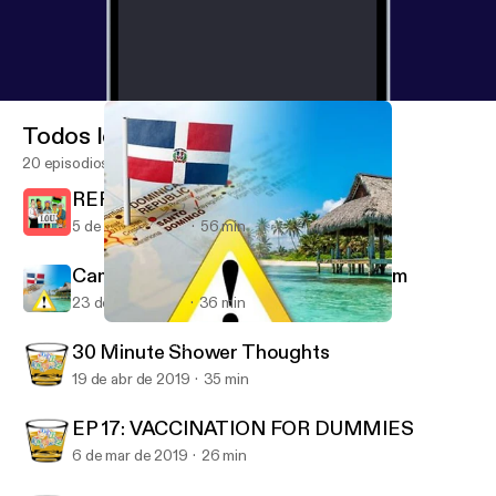
Todos los episodios
20 episodios
REPARATIONS FOR SLAVERY
5 de sep de 2019
56 min
Campaign Against Dominican Tourism
23 de jul de 2019
36 min
Campaign Against Dominican Tourism
Adult KindergarDen
30 Minute Shower Thoughts
19 de abr de 2019
35 min
EP 17: VACCINATION FOR DUMMIES
6 de mar de 2019
26 min