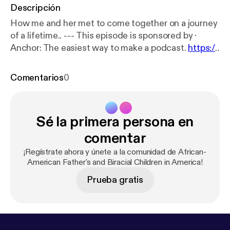
Descripción
How me and her met to come together on a journey
of a lifetime.. --- This episode is sponsored by ·
Anchor: The easiest way to make a podcast.
https://
anchor.fm/app
[
https://anchor.fm/app
]Support this
podcast:
https://anchor.fm/marquies/support
[
http
Comentarios
0
s://anchor.fm/marquies/support
]
Sé la primera persona en
comentar
¡Regístrate ahora y únete a la comunidad de African-
American Father's and Biracial Children in America!
Prueba gratis