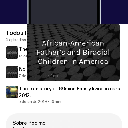
Todos los episodios
3 episodios
The Beginning
13 de jun de 2019
7 min
No bashing just The Truth!
7 de jun de 2019
2 min
The Beginning
African-American Father's and Biracial Children in America
The true story of 60mins Family living in cars
2012.
5 de jun de 2019
16 min
Sobre Podimo