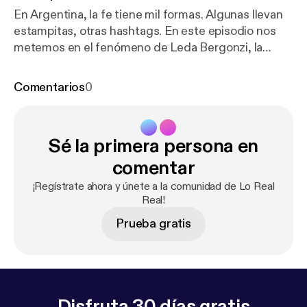
En Argentina, la fe tiene mil formas. Algunas llevan
estampitas, otras hashtags. En este episodio nos
metemos en el fenómeno de Leda Bergonzi, la
mujer que congrega multitudes con imposiciones
de manos y promesas de sanación. Vamos a una de
Comentarios
0
sus misas y hablamos con la socióloga Verónica
Giménez Beliveau para pensar qué buscan (y qué
encuentran) quienes creen. Créditos:Host: Cristian
Sé la primera persona en
AlarcónProducción ejecutiva: Tomás Pérez
Vizzón.Guión: Julia Muriel DominzainProducción
comentar
periodística: Florencia Alcaraz Diseño de sonido:
¡Regístrate ahora y únete a la comunidad de Lo Real
Mateo CorráMúsica original: Gastón AbulafiaArte
Real!
de tapa: Sebastián Angresano con fotografía de
Prueba gratis
Alejandra López Administración: Ana Laura Fortuzzi
Disfruta 30 días gratis