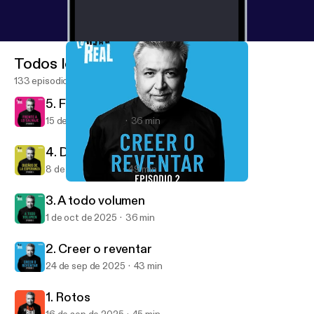
Todos los episodios
133 episodios
5. Frente a lo salvaje
15 de oct de 2025
36 min
4. Dueños de la esperanza
8 de oct de 2025
49 min
2. Creer o reventar
Lo Real Real
3. A todo volumen
1 de oct de 2025
36 min
2. Creer o reventar
24 de sep de 2025
43 min
1. Rotos