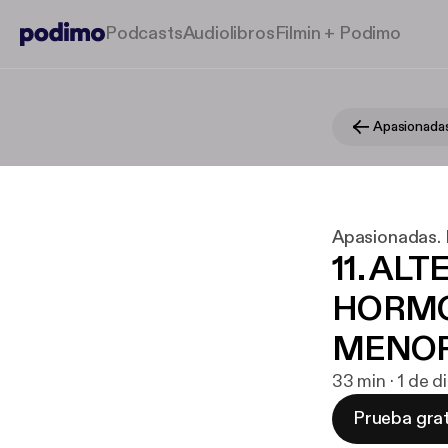
Podcasts
Audiolibros
Filmin + Podimo
Apasionadas. 
11. AL
HORMO
MENOP
33 min · 1 de 
Prueba grat