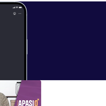
aginal y
arehealth.com/
ectamente a un
rmacare.com/
arafarmacia/m
d-de-la-mujer/
libicare-120-c
libicare-men
d-femenina/lib
taje:
https://ma
as.typeform.co
m/
] , donde
.instagram.co
agram.com/dra
iktok.com/@dra