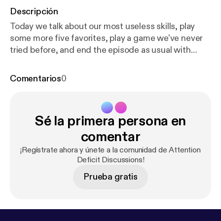
Descripción
Today we talk about our most useless skills, play
some more five favorites, play a game we've never
tried before, and end the episode as usual with
Wrecks and Recs, Tip Time, and Dog of The Week.
For more information of the dog of the week, go to:
Comentarios
0
https://www.petfinder.com/dog/gus-49707459/w
a/mountlake-terrace/forever-home-dog-rescue-wa
562/
Follow us on Instagram @addpodcast and
Sé la primera persona en
support us on Patreon:
https://www.patreon.com/us
er?u=40602984
--- This episode is sponsored by ·
comentar
Anchor: The easiest way to make a podcast.
https://
¡Regístrate ahora y únete a la comunidad de Attention
anchor.fm/app
[
https://anchor.fm/app
]Support this
Deficit Discussions!
podcast:
https://anchor.fm/addiscussions-podcast/
Prueba gratis
support
[
https://anchor.fm/addiscussions-podcast/
support
]