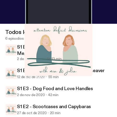
Todos los episodios
6 episodios
S1 E5 - Burning Rubber and mAmA's
MeAtLOAF
2 de feb de 2021
1 h 13 min
S1 E4 - German Bread and Justice Beaver
12 de dic de 2020
55 min
S1 E4 - German Bread and Justice Beaver
Attention Deficit Discussions
S1 E3 - Dog Food and Love Handles
2 de nov de 2020
42 min
S1 E2 - Scootcases and Capybaras
27 de oct de 2020
20 min