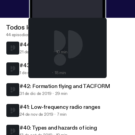
Todos los episodios
44 episodios
#44: Turbojets and turbofans
21 de abr de 2020
10 min
#43: Carburetors
1 de mar de 2020
18 min
#43: Carburetors
AvFacts - Aviation knowledge without limits
#42: Formation flying and TACFORM
31 de dic de 2019
29 min
#41: Low-frequency radio ranges
24 de nov de 2019
7 min
#40: Types and hazards of icing