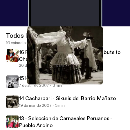
Todos los episodios
16 episodios
16 Pururruna - Luis Valdivia Pozo (Tribute to
Charango)
26 de ago de 2007
3 min
15 Huajcha Puquito - Kana J'allu
7 de abr de 2007
3 min
14 Cacharpari - Sikuris del Barrio Mañazo
Aymara's Music Poscast
14 Cacharpari - Sikuris del Barrio Mañazo
19 de mar de 2007
3 min
13 - Seleccion de Carnavales Peruanos -
Pueblo Andino