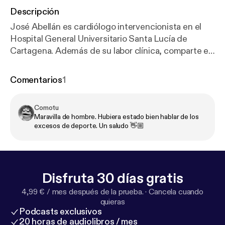
Descripción
José Abellán es cardiólogo intervencionista en el
Hospital General Universitario Santa Lucía de
Cartagena. Además de su labor clínica, comparte en
redes sociales contenido divulgativo con un
enfoque preventivo, acercando la salud
Comentarios
1
cardiovascular al público general. Sus múltiples
intervenciones a pacientes con patologías
Comotu
cardiovasculares le han permitido observar de
Maravilla de hombre. Hubiera estado bien hablar de los
primera mano el impacto de los hábitos de vida en la
excesos de deporte. Un saludo 👋🏼
salud del corazón. Para él, esta es la principal razón
del deterioro de este órgano. Es autor del libro "Lo
que tu corazón espera de ti" que invita a descubrir
qué necesita tu cuerpo para estar sano y adecuar el
Disfruta 30 días gratis
estilo de vida para gozar así de una buena salud.
4,99 € / mes después de la prueba.
·
Cancela cuando
quieras
Podcasts exclusivos
20 horas de audiolibros / mes