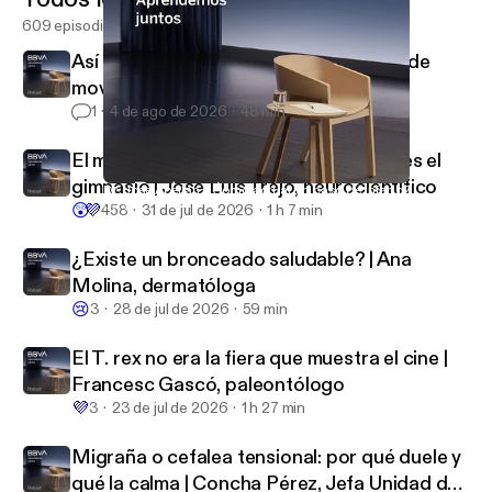
609 episodios
Así reacciona tu cuerpo cuando dejas de
moverte | Inés Moreno, traumatóloga
1
4 de ago de 2026
48 min
El mejor lugar para hacer ejercicio no es el
gimnasio | José Luis Trejo, neurocientífico
Dr. Jose Abellán: ¿Cómo actuar en caso de infarto?
BBVA Aprendemos juntos
😲
💜
458
31 de jul de 2026
1 h 7 min
¿Existe un bronceado saludable? | Ana
Molina, dermatóloga
😢
3
28 de jul de 2026
59 min
El T. rex no era la fiera que muestra el cine |
Francesc Gascó, paleontólogo
💜
3
23 de jul de 2026
1 h 27 min
Migraña o cefalea tensional: por qué duele y
qué la calma | Concha Pérez, Jefa Unidad del