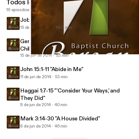
Todos los episodios
16 episodios
Job 1:4-5, Genesis 18:17-19 "Good Dad"
15 de jun de 2014
1 h 0 min
Genesis 4:1-8, 25-26 "Bad Dad: Men of God,
Children of the Devil"
15 de jun de 2014
53 min
Genesis 4:1-8, 25-26 "Bad Dad: Men of God, Children of the Devi
Berean Baptist Audio
John 15:1-11 "Abide in Me"
11 de jun de 2014
53 min
Haggai 1:7-15 "'Consider Your Ways,' and
They Did"
8 de jun de 2014
40 min
Mark 3:14-30 "A House Divided"
8 de jun de 2014
46 min