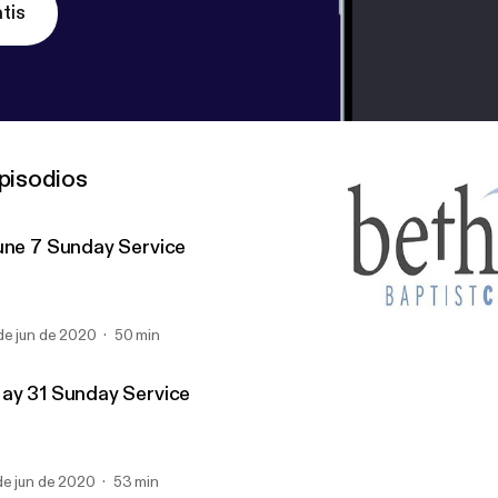
tis
pisodios
une 7 Sunday Service
de jun de 2020
50 min
May 17 Sunday Service
Bethany Baptist (Richmo
ay 31 Sunday Service
de jun de 2020
53 min