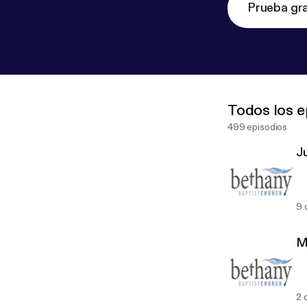
Prueba gra
Todos los e
499 episodios
J
9 
M
2 