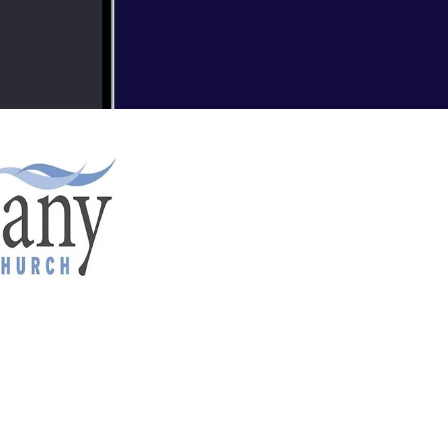
nd BC) Recent Sermons