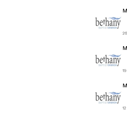
M
26
M
19
M
12