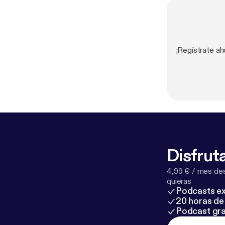
¡Regístrate a
Disfruta
4,99 € / mes des
quieras
Podcasts ex
20 horas de 
Podcast gra