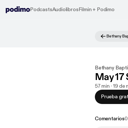
Podcasts
Audiolibros
Filmin + Podimo
Bethany Bapt
May 17 
57 min · 19 de
Prueba grat
Comentarios
0